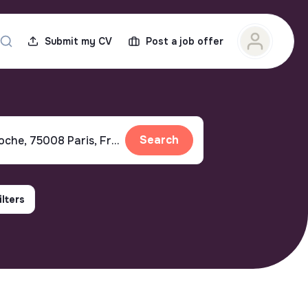
Submit my CV
Post a job offer
Search
ilters