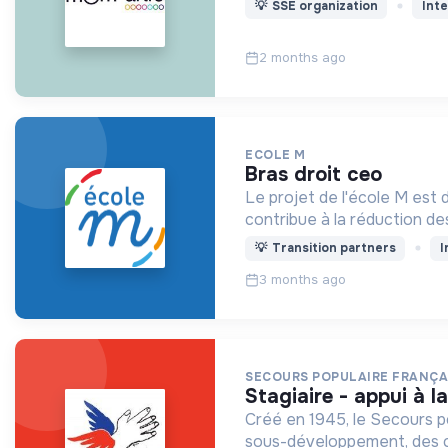
💡
SSE organization
Inte
2 months ago
ECOLE M
bras droit ceo
Le projet de l'école M est
contribue à la réduction des
💡
Transition partners
I
3 months ago
SECOURS POPULAIRE FRANÇA
stagiaire - appui 
Créé en 1945, le Secours pop
sous-développement, des c