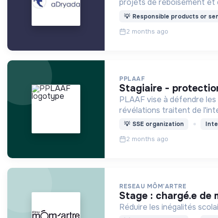
projets de reboisement et
💡
Responsible products or ser
2 months ago
PPLAAF
stagiaire - protecti
PLAAF vise à défendre les 
révélations traitent de l'in
💡
SSE organization
Inte
2 months ago
RESEAU MÔM'ARTRE
stage : chargé.e de
Réduire les inégalités scol