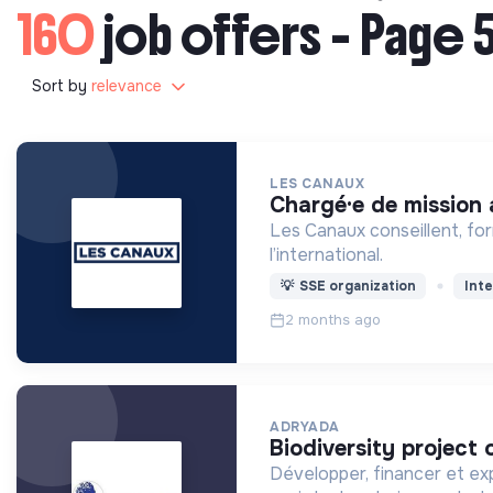
160
job offers - Page 
Sort by
relevance
LES CANAUX
chargé·e de mission
Les Canaux conseillent, fo
l’international.
💡
SSE organization
Inte
2 months ago
ADRYADA
biodiversity project 
Développer, financer et exp