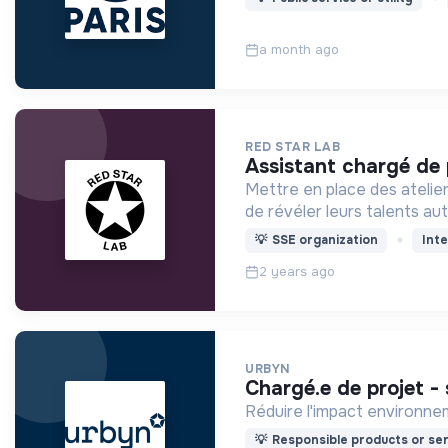
a month ago
RED STAR LAB
assistant chargé de 
Mettre en place des ateliers
de révéler leurs talents aut
💡
SSE organization
Inte
2 years ago
URBYN
chargé.e de projet -
Réduire l'impact environnem
💡
Responsible products or ser