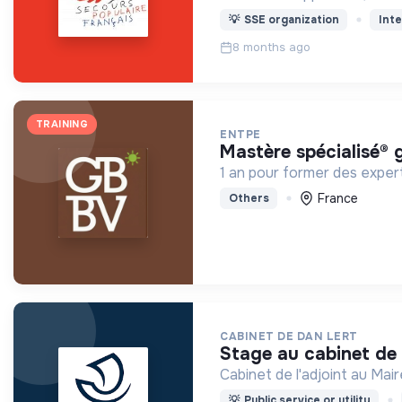
💡
SSE organization
Inte
8 months ago
TRAINING
ENTPE
mastère spécialisé®
1 an pour former des expert
France
Others
CABINET DE DAN LERT
stage au cabinet de 
Cabinet de l'adjoint au Mair
💡
Public service or utility