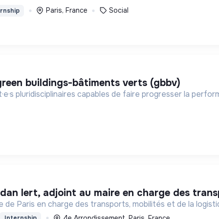
Paris, France
Social
rnship
 green buildings-bâtiments verts (gbbv)
·e·s pluridisciplinaires capables de faire progresser la perf
dan lert, adjoint au maire en charge des transpo
e de Paris en charge des transports, mobilités et de la logist
4e Arrondissement, Paris, France
Internship