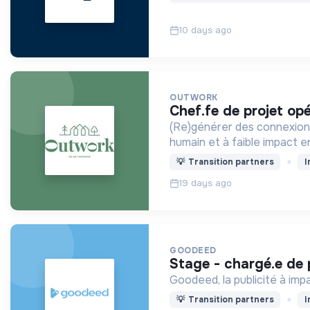
10 days ago
OUTWORK
chef.fe de projet o
(Re)générer des connexions
humain et à faible impact 
💡
Transition partners
I
19 days ago
GOODEED
stage - chargé.e de 
Goodeed, la publicité à imp
💡
Transition partners
I