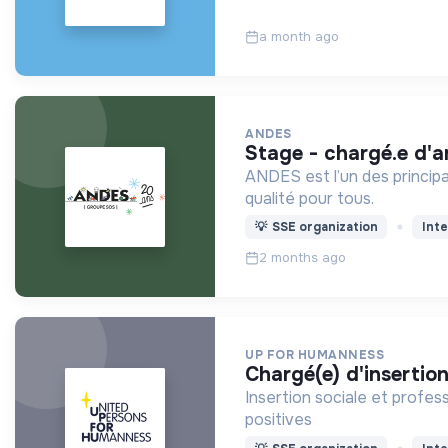
a month ago
ANDES
stage - chargé.e d'a
ANDES est l’un des principa
qualité pour tous.
💡
SSE organization
Inte
2 months ago
UP FOR HUMANNESS
chargé(e) d'insertio
Insertion sociale et profes
positives