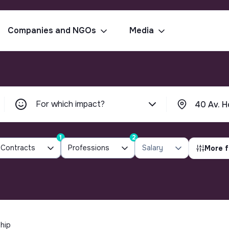
Companies and NGOs
Media
For which impact?
1
2
Contracts
Professions
Salary
More f
ship