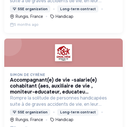
suite à de graves accidents de vie, en leur
proposant de vivre ensemble avec des valides
💡
SSE organization
Long-term contract
dans des maisons partagées, et s'intégrer dans la
Rungis, France
Handicap
vie du quartier.
5 months ago
SIMON DE CYRÈNE
accompagnant(e) de vie -salarie(e)
cohabitant (aes, auxiliaire de vie ,
moniteur-educateur, educateu...
Rompre la solitude de personnes handicapées
suite à de graves accidents de vie, en leur
proposant de vivre ensemble avec des valides
💡
SSE organization
Long-term contract
dans des maisons partagées, et s'intégrer dans la
Rungis, France
Handicap
vie du quartier.