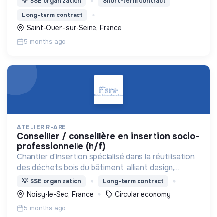
💡
SSE organization
Short-term contract
Long-term contract
Saint-Ouen-sur-Seine, France
5 months ago
ATELIER R-ARE
conseiller / conseillère en insertion socio-
professionnelle (h/f)
Chantier d'insertion spécialisé dans la réutilisation
des déchets bois du bâtiment, alliant design,
impact environnemental et impact social.
💡
SSE organization
Long-term contract
Noisy-le-Sec, France
Circular economy
5 months ago