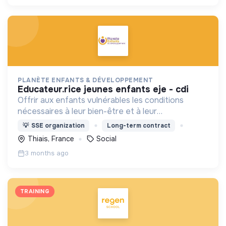
PLANÈTE ENFANTS & DÉVELOPPEMENT
educateur.rice jeunes enfants eje - cdi
Offrir aux enfants vulnérables les conditions
nécessaires à leur bien-être et à leur
épanouissement, en travaillant avec les acteurs
💡
SSE organization
Long-term contract
locaux et les familles.
Thiais, France
Social
3 months ago
TRAINING