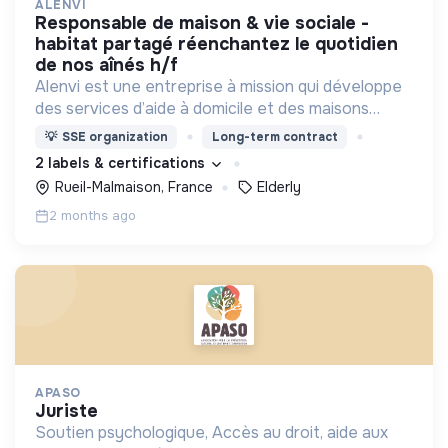
ALENVI
responsable de maison & vie sociale -
habitat partagé réenchantez le quotidien
de nos aînés h/f
Alenvi est une entreprise à mission qui développe
des services d’aide à domicile et des maisons
partagées pour les personnes âgées en perte
💡
SSE organization
Long-term contract
d’autonomie.
2 labels & certifications
Rueil-Malmaison, France
Elderly
2 months ago
APASO
juriste
Soutien psychologique, Accès au droit, aide aux