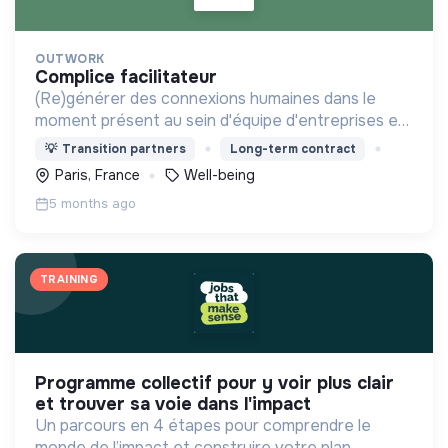
OUTWORK
complice facilitateur
(Re)générer des connexions humaines dans le
moment présent au sein d'équipe d'entreprises en
proposant des expériences à fort impact humain
💡
Transition partners
Long-term contract
et à faible impact environnemental.
Paris, France
Well-being
5 months ago
TRAINING
programme collectif pour y voir plus clair
et trouver sa voie dans l'impact
Un parcours en 4 étapes pour comprendre le
monde de l’impact et construire votre plan