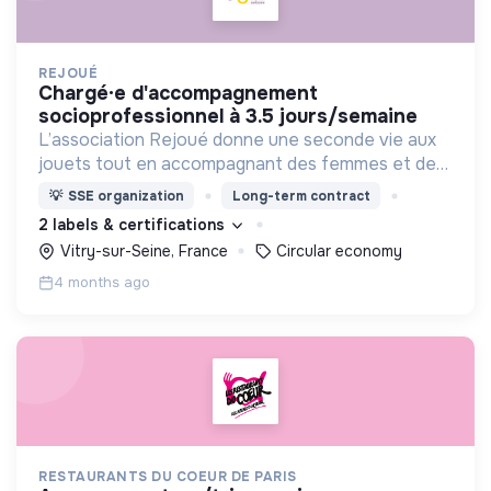
REJOUÉ
chargé·e d'accompagnement
socioprofessionnel à 3.5 jours/semaine
L’association Rejoué donne une seconde vie aux
jouets tout en accompagnant des femmes et des
hommes vers l’emploi durable et l’inclusion sociale.
💡
SSE organization
Long-term contract
2 labels & certifications
Vitry-sur-Seine, France
Circular economy
4 months ago
RESTAURANTS DU COEUR DE PARIS