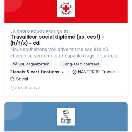
LA CROIX-ROUGE FRANÇAISE
travailleur social diplômé (as, cesf) -
(h/f/x) - cdi
Nous souhaitons voir advenir une société où
chacun se sente utile et capable d’agir. Pour cela,
nous proposons des moyens et des lieux
💡
SSE organization
Long-term contract
d’engagement innovants et adaptés à tous.
1 labels & certifications
NANTERRE, France
Social
3 months ago