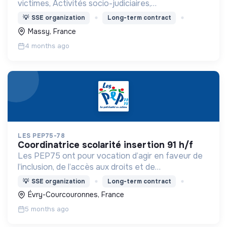
victimes, Activités socio-judiciaires,
Accompagnement social
💡
SSE organization
Long-term contract
Massy, France
4 months ago
LES PEP75-78
coordinatrice scolarité insertion 91 h/f
Les PEP75 ont pour vocation d’agir en faveur de
l’inclusion, de l’accès aux droits et de
l’accompagnement des publics les plus vulnérables
💡
SSE organization
Long-term contract
Évry-Courcouronnes, France
5 months ago