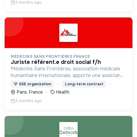
3 months ago
MÉDECINS SANS FRONTIÈRES FRANCE
juriste référent.e droit social f/h
Médecins Sans Frontières, association médicale
humanitaire internationale, apporte une assistance
médicale à des populations dont la vie est
💡
SSE organization
Long-term contract
menacée.
Paris, France
Health
4 months ago