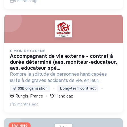
5 months ago
SIMON DE CYRÈNE
accompagnant de vie externe - contrat à
durée déterminé (aes, moniteur-educateur,
avs, educateur spé...
Rompre la solitude de personnes handicapées
suite à de graves accidents de vie, en leur
proposant de vivre ensemble avec des valides
💡
SSE organization
Long-term contract
dans des maisons partagées, et s'intégrer dans la
Rungis, France
Handicap
vie du quartier.
5 months ago
TRAINING