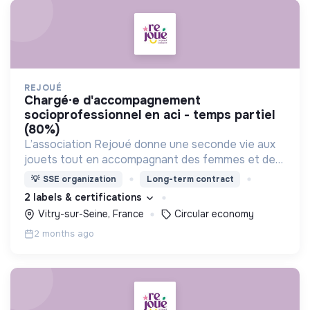
REJOUÉ
chargé·e d'accompagnement
socioprofessionnel en aci - temps partiel
(80%)
L’association Rejoué donne une seconde vie aux
jouets tout en accompagnant des femmes et des
hommes vers l’emploi durable et l’inclusion sociale.
💡
SSE organization
Long-term contract
2 labels & certifications
Vitry-sur-Seine, France
Circular economy
2 months ago