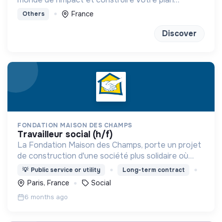
d'actions à votre rythme avec les bons outils et la
France
Others
bonne méthode !
Discover
FONDATION MAISON DES CHAMPS
travailleur social (h/f)
La Fondation Maison des Champs, porte un projet
de construction d'une société plus solidaire où
chacun peut être reconnu dans sa dignité, grandir
💡
Public service or utility
Long-term contract
et vieillir en humanité.
Paris, France
Social
6 months ago