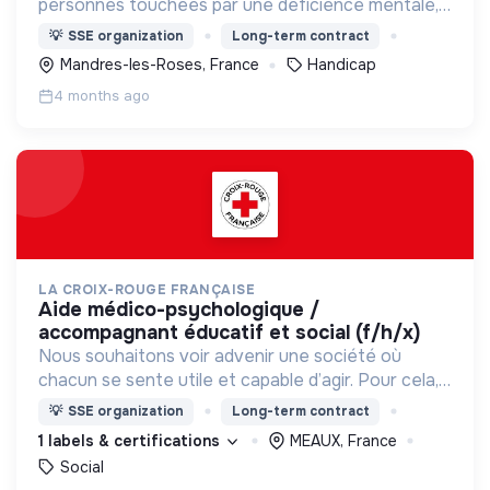
personnes touchées par une déficience mentale,
un handicap physique ou psychique
💡
SSE organization
Long-term contract
Mandres-les-Roses, France
Handicap
4 months ago
LA CROIX-ROUGE FRANÇAISE
aide médico-psychologique /
accompagnant éducatif et social (f/h/x)
Nous souhaitons voir advenir une société où
chacun se sente utile et capable d’agir. Pour cela,
nous proposons des moyens et des lieux
💡
SSE organization
Long-term contract
d’engagement innovants et adaptés à tous.
1 labels & certifications
MEAUX, France
Social