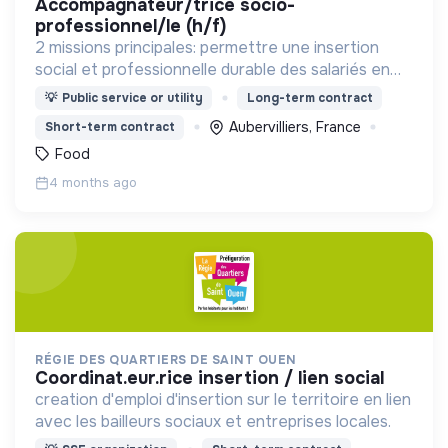
accompagnateur/trice socio-
professionnel/le (h/f)
2 missions principales: permettre une insertion
social et professionnelle durable des salariés en
insertion et assurer la préparation et la livraison de
💡
Public service or utility
Long-term contract
2600 repas par jour dans Paris.
Aubervilliers, France
Short-term contract
Food
4 months ago
RÉGIE DES QUARTIERS DE SAINT OUEN
coordinat.eur.rice insertion / lien social
creation d'emploi d'insertion sur le territoire en lien
avec les bailleurs sociaux et entreprises locales.