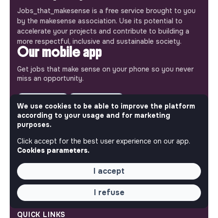
Jobs_that_makesense is a free service brought to you
by the makesense association. Use its potential to
accelerate your projects and contribute to building a
more respectful, inclusive and sustainable society.
Our mobile app
Get jobs that make sense on your phone so you never
miss an opportunity.
iPhone
Android
We use cookies to be able to improve the platform
according to your usage and for marketing
purposes.
Click accept for the best user experience on our app.
Cookies parameters.
ABOUT
I accept
More about Jobs
Our mission and impact
Makesense NGO
I refuse
QUICK LINKS