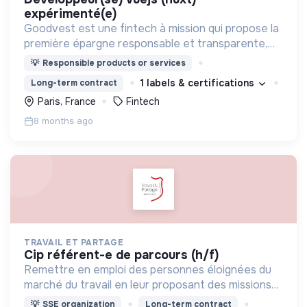
expérimenté(e)
Goodvest est une fintech à mission qui propose la
première épargne responsable et transparente,
alignée sur l'Accord de Paris.
💡
Responsible products or services
1 labels & certifications
Long-term contract
Paris, France
Fintech
8 months ago
TRAVAIL ET PARTAGE
cip référent-e de parcours (h/f)
Remettre en emploi des personnes éloignées du
marché du travail en leur proposant des missions
chez nos clients tout en assurant un
💡
SSE organization
Long-term contract