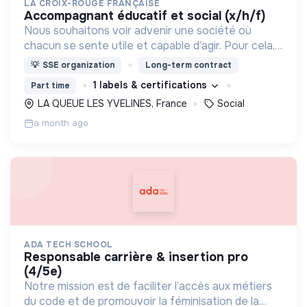
LA CROIX-ROUGE FRANÇAISE
accompagnant éducatif et social (x/h/f)
Nous souhaitons voir advenir une société où
chacun se sente utile et capable d’agir. Pour cela,
nous proposons des moyens et des lieux
💡
SSE organization
Long-term contract
d’engagement innovants et adaptés à tous.
1 labels & certifications
Part time
LA QUEUE LES YVELINES, France
Social
a month ago
ADA TECH SCHOOL
responsable carrière & insertion pro
(4/5e)
Notre mission est de faciliter l’accès aux métiers
du code et de promouvoir la féminisation de la