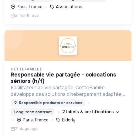
accompagnement socio-professionnel .
Paris, France
Associations
a month ago
CETTEFAMILLE
responsable vie partagée - colocations
séniors (h/f)
Facilitateur de vie partagée, CetteFamille
développe des solutions d'hébergement adaptées
aux seniors et novatrices : accueil familial et
💡
Responsible products or services
colocations à taille humaine !
2 labels & certifications
Long-term contract
Paris, France
Elderly
21 days ago