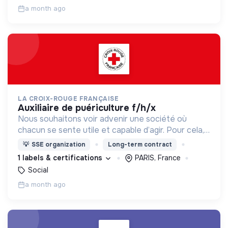
a month ago
LA CROIX-ROUGE FRANÇAISE
auxiliaire de puériculture f/h/x
Nous souhaitons voir advenir une société où
chacun se sente utile et capable d’agir. Pour cela,
nous proposons des moyens et des lieux
💡
SSE organization
Long-term contract
d’engagement innovants et adaptés à tous.
1 labels & certifications
PARIS, France
Social
a month ago