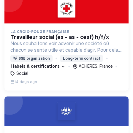
LA CROIX-ROUGE FRANÇAISE
travailleur social (es - as - cesf) h/f/x
Nous souhaitons voir advenir une société où
chacun se sente utile et capable d’agir. Pour cela,
nous proposons des moyens et des lieux
💡
SSE organization
Long-term contract
d’engagement innovants et adaptés à tous.
1 labels & certifications
ACHERES, France
Social
14 days ago