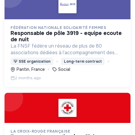
FÉDÉRATION NATIONALE SOLIDARITÉ FEMMES
responsable de pôle 3919 - equipe ecoute
de nuit
La FNSF fédère un réseau de plus de 80
associations dédiées à l’accompagnement des
victimes vers la sortie des violences sexistes et
💡
SSE organization
Long-term contract
sexuelles qu’elles subissent et gère la Ligne
Pantin, France
Social
d'Ecoute 3919.
2 months ago
LA CROIX-ROUGE FRANÇAISE