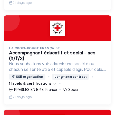
21 days ago
LA CROIX-ROUGE FRANÇAISE
accompagnant éducatif et social - aes
(h/f/x)
Nous souhaitons voir advenir une société où
chacun se sente utile et capable d’agir. Pour cela,
nous proposons des moyens et des lieux
💡
SSE organization
Long-term contract
d’engagement innovants et adaptés à tous.
1 labels & certifications
PRESLES EN BRIE, France
Social
21 days ago