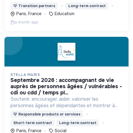
tech, en créant by design une formation qui
💡
Transition partners
Long-term contract
s’attaque aux biais genrés et culturels de
Paris, France
Education
l’informatique.
a month ago
STELLA MARIS
septembre 2026 : accompagnant de vie
auprès de personnes âgées / vulnérables -
cdi ou cdd / temps pl...
Soutenir, encourager, aider, valoriser les
personnes âgées et dépendantes et montrer à
notre société que quel que soit l'âge, l'état de
💡
Responsible products or services
santé, l'environnement, leur dignité est toujours
Short-term contract
Long-term contract
respectée.
Paris, France
Social