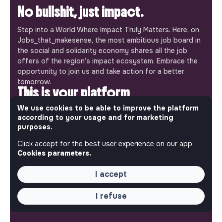
No bullshit, just impact.
Step into a World Where Impact Truly Matters. Here, on
Jobs_that_makesense, the most ambitious job board in
the social and solidarity economy shares all the job
offers of the region’s impact ecosystem. Embrace the
opportunity to join us and take action for a better
tomorrow.
This is your platform
We use cookies to be able to improve the platform
Jobs_that_makesense is a free service brought to you
according to your usage and for marketing
by the makesense association. Use its potential to
purposes.
accelerate your projects and contribute to building a
more respectful, inclusive and sustainable society.
Click accept for the best user experience on our app.
Our mobile app
Cookies parameters.
Get jobs that make sense on your phone so you never
I accept
miss an opportunity.
I refuse
iPhone
Android