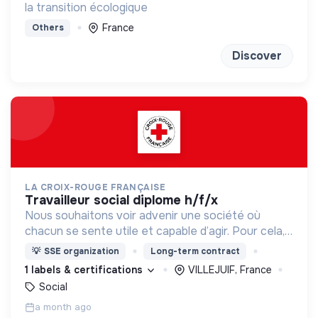
la transition écologique
France
Others
Discover
LA CROIX-ROUGE FRANÇAISE
travailleur social diplome h/f/x
Nous souhaitons voir advenir une société où
chacun se sente utile et capable d’agir. Pour cela,
nous proposons des moyens et des lieux
💡
SSE organization
Long-term contract
d’engagement innovants et adaptés à tous.
1 labels & certifications
VILLEJUIF, France
Social
a month ago