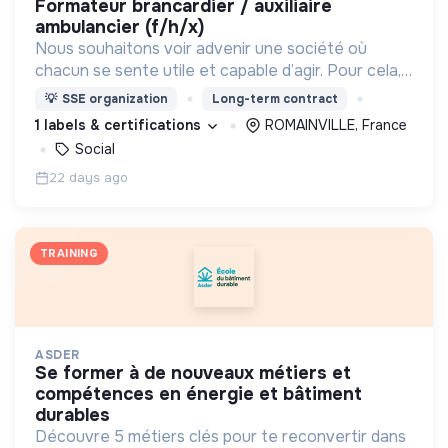
formateur brancardier / auxiliaire
ambulancier (f/h/x)
Nous souhaitons voir advenir une société où
chacun se sente utile et capable d’agir. Pour cela,
nous proposons des moyens et des lieux
💡
SSE organization
Long-term contract
d’engagement innovants et adaptés à tous.
1 labels & certifications
ROMAINVILLE, France
Social
22 days ago
TRAINING
ASDER
se former à de nouveaux métiers et
compétences en énergie et bâtiment
durables
Découvre 5 métiers clés pour te reconvertir dans