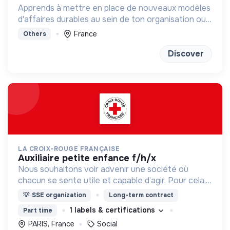
Apprends à mettre en place de nouveaux modèles
d'affaires durables au sein de ton organisation ou
chez un client
France
Others
Discover
LA CROIX-ROUGE FRANÇAISE
auxiliaire petite enfance f/h/x
Nous souhaitons voir advenir une société où
chacun se sente utile et capable d’agir. Pour cela,
nous proposons des moyens et des lieux
💡
SSE organization
Long-term contract
d’engagement innovants et adaptés à tous.
1 labels & certifications
Part time
PARIS, France
Social