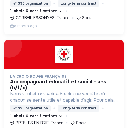
nous proposons des moyens et des lieux
💡
SSE organization
Long-term contract
d’engagement innovants et adaptés à tous.
1 labels & certifications
CORBEIL ESSONNES, France
Social
a month ago
LA CROIX-ROUGE FRANÇAISE
accompagnant éducatif et social - aes
(h/f/x)
Nous souhaitons voir advenir une société où
chacun se sente utile et capable d’agir. Pour cela,
nous proposons des moyens et des lieux
💡
SSE organization
Long-term contract
d’engagement innovants et adaptés à tous.
1 labels & certifications
PRESLES EN BRIE, France
Social