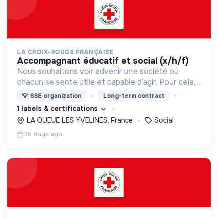
LA CROIX-ROUGE FRANÇAISE
accompagnant éducatif et social (x/h/f)
Nous souhaitons voir advenir une société où
chacun se sente utile et capable d’agir. Pour cela,
nous proposons des moyens et des lieux
💡
SSE organization
Long-term contract
d’engagement innovants et adaptés à tous.
1 labels & certifications
LA QUEUE LES YVELINES, France
Social
25 days ago