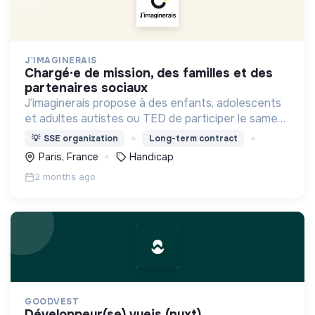
J'IMAGINERAIS
chargé·e de mission, des familles et des
partenaires sociaux
J’imaginerais propose à des enfants, adolescents
et adultes autistes ou TED de participer le samedi
à des activités artistiques, culturelles et sportives
💡
SSE organization
Long-term contract
à Paris.
Paris, France
Handicap
2 months ago
GOODVEST
développeur(se) vuejs (nuxt)