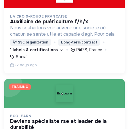
LA CROIX-ROUGE FRANÇAISE
auxiliaire de puériculture f/h/x
Nous souhaitons voir advenir une société où
chacun se sente utile et capable d’agir. Pour cela,
nous proposons des moyens et des lieux
💡
SSE organization
Long-term contract
d’engagement innovants et adaptés à tous.
1 labels & certifications
PARIS, France
Social
22 days ago
TRAINING
ECOLEARN
deviens spécialiste rse et leader de la
durabilité