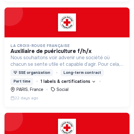
LA CROIX-ROUGE FRANÇAISE
auxiliaire de puériculture f/h/x
Nous souhaitons voir advenir une société où
chacun se sente utile et capable d’agir. Pour cela,
nous proposons des moyens et des lieux
💡
SSE organization
Long-term contract
d’engagement innovants et adaptés à tous.
1 labels & certifications
Part time
PARIS, France
Social
22 days ago