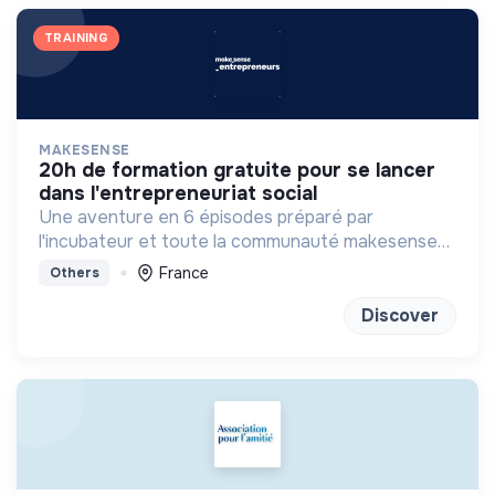
TRAINING
MAKESENSE
20h de formation gratuite pour se lancer
dans l'entrepreneuriat social
Une aventure en 6 épisodes préparé par
l'incubateur et toute la communauté makesense
pour se projeter dans l'aventure entrepreneuriale.
France
Others
Discover