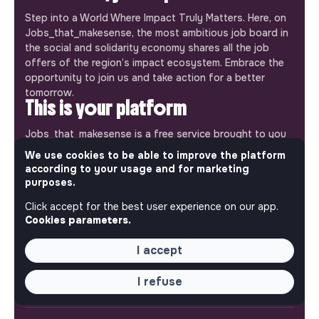
Step into a World Where Impact Truly Matters. Here, on
Jobs_that_makesense, the most ambitious job board in
the social and solidarity economy shares all the job
offers of the region’s impact ecosystem. Embrace the
opportunity to join us and take action for a better
tomorrow.
This is your platform
Jobs_that_makesense is a free service brought to you
by the makesense association. Use its potential to
We use cookies to be able to improve the platform
accelerate your projects and contribute to building a
according to your usage and for marketing
more respectful, inclusive and sustainable society.
purposes.
Our mobile app
Click accept for the best user experience on our app.
Get jobs that make sense on your phone so you never
Cookies parameters.
miss an opportunity.
I accept
iPhone
Android
I refuse