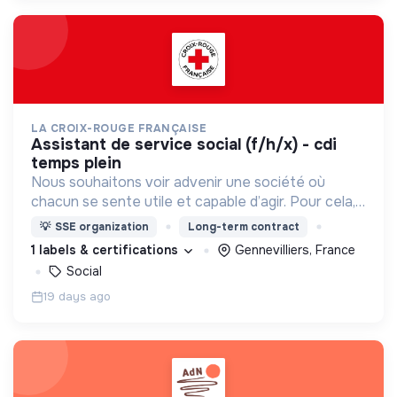
LA CROIX-ROUGE FRANÇAISE
assistant de service social (f/h/x) - cdi
temps plein
Nous souhaitons voir advenir une société où
chacun se sente utile et capable d’agir. Pour cela,
nous proposons des moyens et des lieux
💡
SSE organization
Long-term contract
d’engagement innovants et adaptés à tous.
1 labels & certifications
Gennevilliers, France
Social
19 days ago