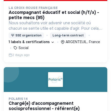
LA CROIX-ROUGE FRANÇAISE
accompagnant éducatif et social (h/f/x) -
petite mecs (95)
Nous souhaitons voir advenir une société où
chacun se sente utile et capable d’agir. Pour cela,
nous proposons des moyens et des lieux
💡
SSE organization
Long-term contract
d’engagement innovants et adaptés à tous.
1 labels & certifications
ARGENTEUIL, France
Social
2 days ago
POLARIS 14
chargé(e) d'accompagnement
socioprofessionnel - référent(e)