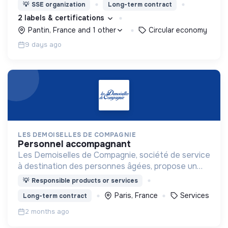
Adoptez les bons zestes à nos côtés !
💡
SSE organization
Long-term contract
2 labels & certifications
Pantin, France and 1 other
Circular economy
9 days ago
LES DEMOISELLES DE COMPAGNIE
personnel accompagnant
Les Demoiselles de Compagnie, société de service
à destination des personnes âgées, propose un
accompagnement haut de gamme et sur-mesure.
💡
Responsible products or services
Paris, France
Services
Long-term contract
2 months ago