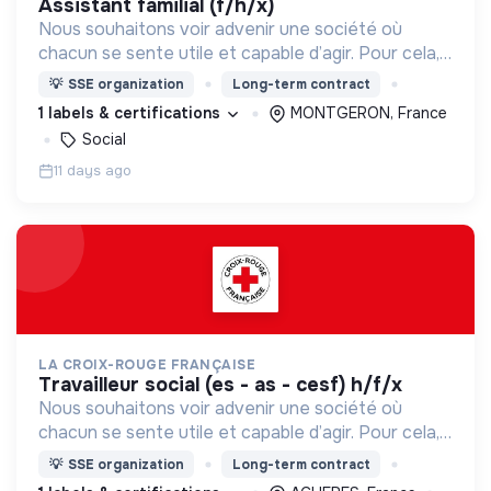
assistant familial (f/h/x)
Nous souhaitons voir advenir une société où
chacun se sente utile et capable d’agir. Pour cela,
nous proposons des moyens et des lieux
💡
SSE organization
Long-term contract
d’engagement innovants et adaptés à tous.
1 labels & certifications
MONTGERON, France
Social
11 days ago
LA CROIX-ROUGE FRANÇAISE
travailleur social (es - as - cesf) h/f/x
Nous souhaitons voir advenir une société où
chacun se sente utile et capable d’agir. Pour cela,
nous proposons des moyens et des lieux
💡
SSE organization
Long-term contract
d’engagement innovants et adaptés à tous.