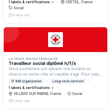
1 labels & certifications
CRETEIL, France
Social
4 days ago
LA CROIX-ROUGE FRANÇAISE
travailleur social diplômé h/f/x
Nous souhaitons voir advenir une société où
chacun se sente utile et capable d’agir. Pour cela,
nous proposons des moyens et des lieux
💡
SSE organization
Long-term contract
d’engagement innovants et adaptés à tous.
1 labels & certifications
VILLIERS SUR MARNE, France
Social
4 days ago