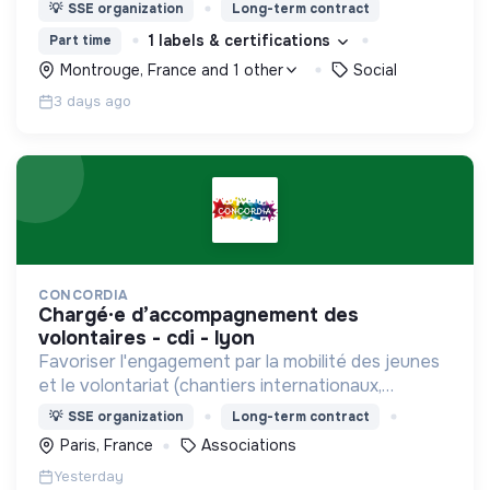
nous proposons des moyens et des lieux
💡
SSE organization
Long-term contract
d’engagement innovants et adaptés à tous.
1 labels & certifications
Part time
Montrouge, France and 1 other
Social
3 days ago
CONCORDIA
chargé·e d’accompagnement des
volontaires - cdi - lyon
Favoriser l'engagement par la mobilité des jeunes
et le volontariat (chantiers internationaux,
volontariats européens, Service Civique).
💡
SSE organization
Long-term contract
Paris, France
Associations
Yesterday