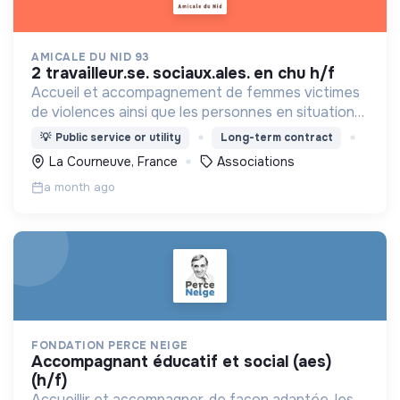
AMICALE DU NID 93
2 travailleur.se. sociaux.ales. en chu h/f
Accueil et accompagnement de femmes victimes
de violences ainsi que les personnes en situation
de grande précarité, dans une démarche fondée
💡
Public service or utility
Long-term contract
sur le respect, la solidarité et l’inclusion.
La Courneuve, France
Associations
a month ago
FONDATION PERCE NEIGE
accompagnant éducatif et social (aes)
(h/f)
Accueillir et accompagner, de façon adaptée, les