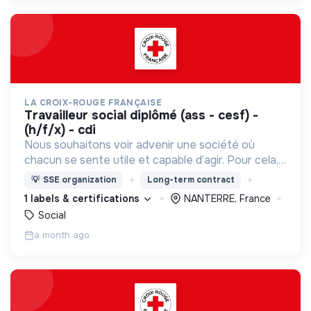
LA CROIX-ROUGE FRANÇAISE
travailleur social diplômé (ass - cesf) -
(h/f/x) - cdi
Nous souhaitons voir advenir une société où
chacun se sente utile et capable d’agir. Pour cela,
nous proposons des moyens et des lieux
💡
SSE organization
Long-term contract
d’engagement innovants et adaptés à tous.
1 labels & certifications
NANTERRE, France
Social
a month ago