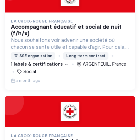
LA CROIX-ROUGE FRANÇAISE
accompagnant éducatif et social de nuit
(f/h/x)
Nous souhaitons voir advenir une société où
chacun se sente utile et capable d’agir. Pour cela,
nous proposons des moyens et des lieux
💡
SSE organization
Long-term contract
d’engagement innovants et adaptés à tous.
1 labels & certifications
ARGENTEUIL, France
Social
a month ago
LA CROIX-ROUGE FRANÇAISE