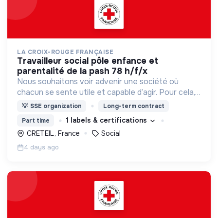
LA CROIX-ROUGE FRANÇAISE
travailleur social pôle enfance et
parentalité de la pash 78 h/f/x
Nous souhaitons voir advenir une société où
chacun se sente utile et capable d’agir. Pour cela,
nous proposons des moyens et des lieux
💡
SSE organization
Long-term contract
d’engagement innovants et adaptés à tous.
1 labels & certifications
Part time
CRETEIL, France
Social
4 days ago