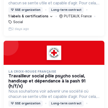
chacun se sente utile et capable d’agir. Pour cela,
nous proposons des moyens et des lieux
💡
SSE organization
Long-term contract
d’engagement innovants et adaptés à tous.
1 labels & certifications
PUTEAUX, France
Social
2 days ago
LA CROIX-ROUGE FRANÇAISE
travailleur social pôle psycho social,
handicap et dépendance à la pash 91
(h/f/x)
Nous souhaitons voir advenir une société où
chacun se sente utile et capable d’agir. Pour cela,
nous proposons des moyens et des lieux
💡
SSE organization
Long-term contract
d’engagement innovants et adaptés à tous.