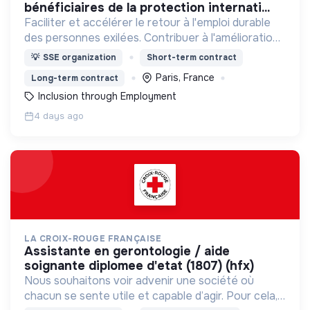
bénéficiaires de la protection internati...
Faciliter et accélérer le retour à l'emploi durable
des personnes exilées. Contribuer à l'amélioration
de la santé mentale de notre public. Créer du lien
💡
SSE organization
Short-term contract
social avec la société d'accueil.
Paris, France
Long-term contract
Inclusion through Employment
4 days ago
LA CROIX-ROUGE FRANÇAISE
assistante en gerontologie / aide
soignante diplomee d'etat (1807) (hfx)
Nous souhaitons voir advenir une société où
chacun se sente utile et capable d’agir. Pour cela,