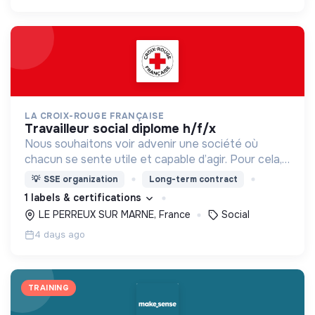
LA CROIX-ROUGE FRANÇAISE
travailleur social diplome h/f/x
Nous souhaitons voir advenir une société où
chacun se sente utile et capable d’agir. Pour cela,
nous proposons des moyens et des lieux
💡
SSE organization
Long-term contract
d’engagement innovants et adaptés à tous.
1 labels & certifications
LE PERREUX SUR MARNE, France
Social
4 days ago
TRAINING