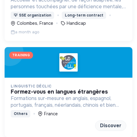
personnes touchées par une déficience mentale,
un handicap physique ou psychique
💡
SSE organization
Long-term contract
Colombes, France
Handicap
a month ago
TRAINING
LINGUISTIC DÉCLIC
formez-vous en langues étrangères
Formations sur-mesure en anglais, espagnol,
portugais, français, néerlandais, chinois et bien
d'autres à distance ou en présentiel
France
Others
Discover