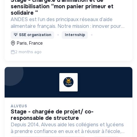
stage - chargé.e d'animation et de
sensibilisation “mon panier primeur et
solidaire “
ANDES est l’un des principaux réseaux d’aide
alimentaire français. Notre mission : innover pour
l’insertion durable autour d’une alimentation de
💡
SSE organization
Internship
qualité pour tous.
Paris, France
2 months ago
ALVEUS
stage - chargée de projet/ co-
responsable de structure
Depuis 2014, Alveus aide les collégiens et lycéens
à prendre confiance en eux et à réussir à l'école,