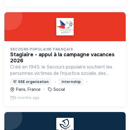
SECOURS POPULAIRE FRANÇAIS
stagiaire - appui à la campagne vacances
2026
Créé en 1945, le Secours populaire soutient les
personnes victimes de l’injustice sociale, des
calamités naturelles, de la misère, de la faim, du
💡
SSE organization
Internship
sous-développement, des conflits armés.
Paris, France
Social
8 months ago