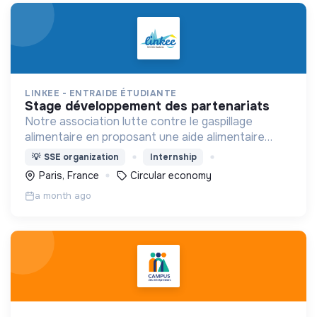
LINKEE - ENTRAIDE ÉTUDIANTE
stage développement des partenariats
Notre association lutte contre le gaspillage
alimentaire en proposant une aide alimentaire
durable pour les étudiants en situation de
💡
SSE organization
Internship
précarité.
Paris, France
Circular economy
a month ago