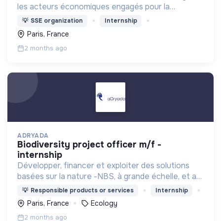
les acteurs économiques engagés pour la
solidarité et la planète, en France et à
💡
SSE organization
Internship
l’international.
Paris, France
2 months ago
ADRYADA
biodiversity project officer m/f -
internship
Développer, financer et exploiter des solutions
basées sur la nature -NBS, à grande échelle, et au
niveau mondial, en se concentrant sur les projets
💡
Responsible products or services
Internship
de reboisement et de restauration des
Paris, France
Ecology
écosystèmes.
2 months ago