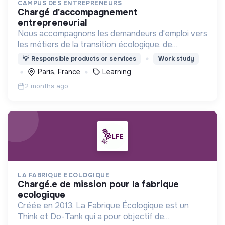
CAMPUS DES ENTREPRENEURS
chargé d'accompagnement
entrepreneurial
Nous accompagnons les demandeurs d'emploi vers
les métiers de la transition écologique, de
l'entrepreneuriat à impact, et des métiers du BIM.
💡
Responsible products or services
Work study
Paris, France
Learning
2 months ago
LA FABRIQUE ECOLOGIQUE
chargé.e de mission pour la fabrique
ecologique
Créée en 2013, La Fabrique Écologique est un
Think et Do-Tank qui a pour objectif de