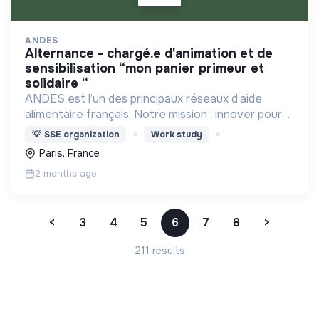
ANDES
alternance - chargé.e d'animation et de
sensibilisation “mon panier primeur et
solidaire “
ANDES est l’un des principaux réseaux d’aide
alimentaire français. Notre mission : innover pour
l’insertion durable autour d’une alimentation de
💡
SSE organization
Work study
qualité pour tous.
Paris, France
2 months ago
<
3
4
5
6
7
8
>
211 results