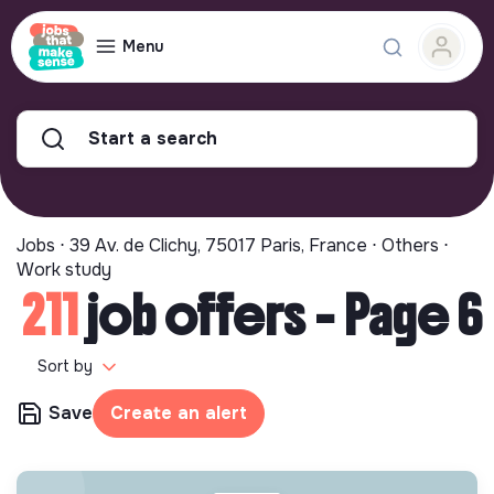
Menu
Start a search
Jobs ⋅ 39 Av. de Clichy, 75017 Paris, France ⋅ Others ⋅
Work study
211
job offers - Page 6
Sort by
Save
Create an alert