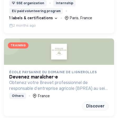
promouvoir l'écologie et le développement durable
💡
SSE organization
Internship
sur la base de propositions pragmatiques et
EU paid volunteering program
concrètes.
1 labels & certifications
Paris, France
2 months ago
TRAINING
ÉCOLE PAYSANNE DU DOMAINE DE LIGNEROLLES
devenez maraîcher·e
Obtenez votre Brevet professionnel de
responsable d’entreprise agricole (BPREA) au sein
d'une ferme en maraîchage bio-intensive
France
Others
Discover