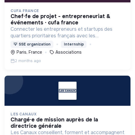
CUFA FRANCE
chef·fe de projet - entrepreneuriat &
événements · cufa france
Connecter les entrepreneurs et startups des
quartiers prioritaires français avec les
investisseurs, VCs ,incubateurs, business angels,
💡
SSE organization
Internship
mentors, ..
Paris, France
Associations
2 months ago
LES CANAUX
chargé·e de mission auprès de la
directrice générale
Les Canaux conseillent, forment et accompagnent