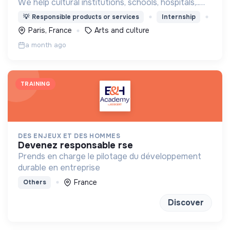
We help cultural institutions, schools, hospitals,..
improve their audiences' well-being with curated
💡
Responsible products or services
Internship
programmes available through streaming.
Paris, France
Arts and culture
a month ago
TRAINING
DES ENJEUX ET DES HOMMES
devenez responsable rse
Prends en charge le pilotage du développement
durable en entreprise
France
Others
Discover