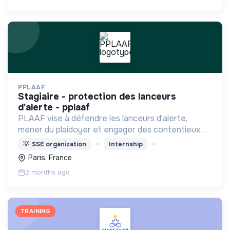
PPLAAF
stagiaire - protection des lanceurs
d'alerte - pplaaf
PLAAF vise à défendre les lanceurs d'alerte,
mener du plaidoyer et engager des contentieux
stratégiques en leur nom lorsque leurs révélations
💡
SSE organization
Internship
traitent de l'intérêt général des citoyens Africains.
Paris, France
2 months ago
TRAINING