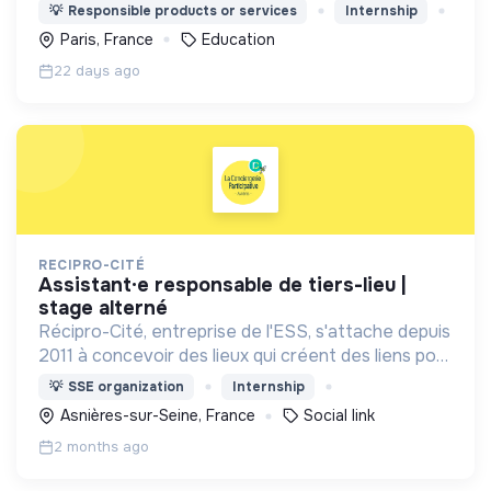
grâce à des espaces de co-learning chaleureux
💡
Responsible products or services
Internship
pour travailler !
Paris, France
Education
22 days ago
RECIPRO-CITÉ
assistant·e responsable de tiers-lieu |
stage alterné
Récipro-Cité, entreprise de l'ESS, s'attache depuis
2011 à concevoir des lieux qui créent des liens pour
imaginer la ville solidaire de demain.
💡
SSE organization
Internship
Asnières-sur-Seine, France
Social link
2 months ago