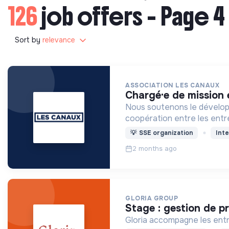
126
job offers - Page 4
Sort by
relevance
ASSOCIATION LES CANAUX
chargé·e de missio
Nous soutenons le développ
coopération entre les entre
💡
SSE organization
Inte
2 months ago
GLORIA GROUP
stage : gestion de 
Gloria accompagne les entre