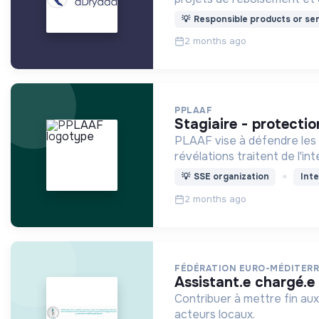
💡
Responsible products or ser
2 months ago
PPLAAF
stagiaire - protecti
PLAAF vise à défendre les 
révélations traitent de l'in
💡
SSE organization
Inte
2 months ago
FÉDÉRATION EURO-MÉDITERRA
assistant.e chargé
Contribuer à mettre fin aux 
acteurs locaux.