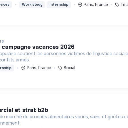
Paris, France
Tec
vices
Work study
Internship
IS
à la campagne vacances 2026
ulaire soutient les personnes victimes de l’injustice sociale,
onflits armés.
Paris, France
Social
rnship
cial et strat b2b
u marché de produits alimentaires variés, sains et goûteux 
ronnement.