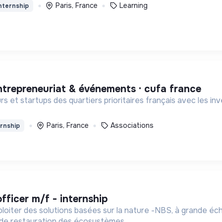
Paris, France
Learning
nternship
 entrepreneuriat & événements · cufa france
 et startups des quartiers prioritaires français avec les inv
Paris, France
Associations
rnship
officer m/f - internship
loiter des solutions basées sur la nature -NBS, à grande éch
 de restauration des écosystèmes.