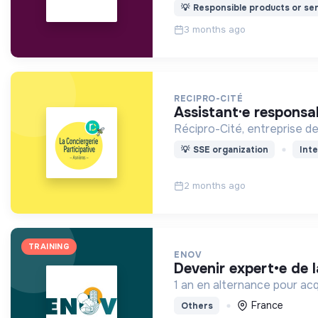
💡
Responsible products or ser
3 months ago
RECIPRO-CITÉ
assistant·e responsa
Récipro-Cité, entreprise de 
💡
SSE organization
Inte
2 months ago
TRAINING
ENOV
devenir expert•e de 
1 an en alternance pour acq
France
Others