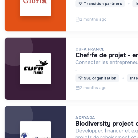
💡
Transition partners
I
2 months ago
CUFA FRANCE
chef·fe de projet -
Connecter les entrepreneurs
..
💡
SSE organization
Inte
2 months ago
ADRYADA
biodiversity project 
Développer, financer et exp
projets de reboisement et