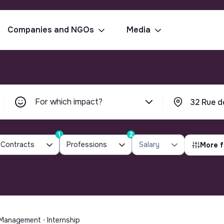
Companies and NGOs
Media
For which impact?
1
2
Contracts
Professions
Salary
More f
 Management ⋅ Internship