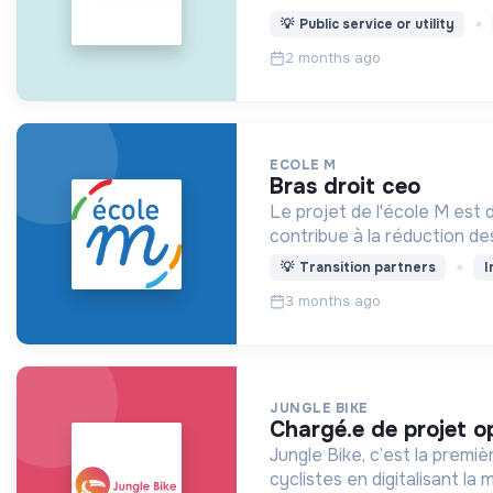
💡
Public service or utility
2 months ago
ECOLE M
bras droit ceo
Le projet de l'école M est
contribue à la réduction des
💡
Transition partners
I
3 months ago
JUNGLE BIKE
chargé.e de projet 
Jungle Bike, c’est la première entreprise d
cyclistes en digitalisant la