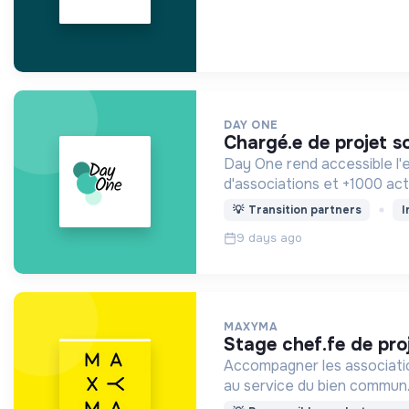
DAY ONE
chargé.e de projet s
Day One rend accessible l'
d'associations et +1000 act
💡
Transition partners
I
9 days ago
MAXYMA
stage chef.fe de pr
Accompagner les association
au service du bien commun