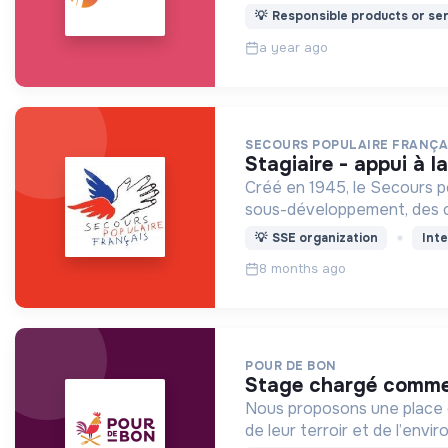
💡
Responsible products or ser
a year ago
SECOURS POPULAIRE FRANÇA
stagiaire - appui 
Créé en 1945, le Secours pop
sous-développement, des c
💡
SSE organization
Inte
8 months ago
POUR DE BON
stage chargé commer
Nous proposons une place d
de leur terroir et de l’envi