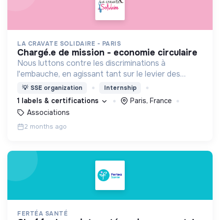
LA CRAVATE SOLIDAIRE - PARIS
chargé.e de mission - economie circulaire
Nous luttons contre les discriminations à
l'embauche, en agissant tant sur le levier des
candidats par le biais d'accompagnements que sur
💡
SSE organization
Internship
le levier des recruteurs !
1 labels & certifications
Paris, France
Associations
2 months ago
FERTÉA SANTÉ