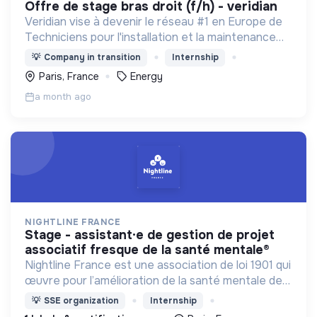
offre de stage bras droit (f/h) - veridian
Veridian vise à devenir le réseau #1 en Europe de
Techniciens pour l'installation et la maintenance
des panneaux solaires et des bornes de recharge
💡
Company in transition
Internship
pour véhicules électriques.
Paris, France
Energy
a month ago
NIGHTLINE FRANCE
stage - assistant·e de gestion de projet
associatif fresque de la santé mentale®
Nightline France est une association de loi 1901 qui
œuvre pour l’amélioration de la santé mentale des
jeunes et en particulier des étudiant·e·s en
💡
SSE organization
Internship
agissant à l'échelle individuelle et collective.