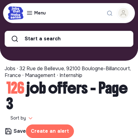
Menu
Start a search
Jobs ⋅ 32 Rue de Bellevue, 92100 Boulogne-Billancourt,
France ⋅ Management ⋅ Internship
126
job offers - Page
3
Sort by
Save
Create an alert