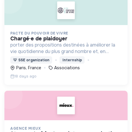
PACTE DU POUVOIR DE VIVRE
chargé·e de plaidoyer
porter des propositions destinées à améliorer la
vie quotidienne du plus grand nombre et, en
particulier des plus fragiles, tout en contribuant à
💡
SSE organization
Internship
la construction d’une société + juste et +
Paris, France
Associations
écologique.
18 days ago
AGENCE MIEUX