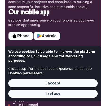
accelerate your projects and contribute to building a
more respectful, inclusive and sustainable society.
Our mobile app
Get jobs that make sense on your phone so you never
miss an opportunity.
iPhone
Android
We use cookies to be able to improve the platform
according to your usage and for marketing
purposes.
ABOUT
Click accept for the best user experience on our app.
More about Jobs
Cookies parameters.
Our mission and impact
Makesense NGO
I accept
QUICK LINKS
I refuse
All jobs
Train for impact