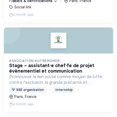
1 labels & certifications
Paris, France
Social link
a month ago
ASSOCIATION AUTREMONDE
stage – assistant·e chef·fe de projet
évènementiel et communication
Promouvoir le lien social comme moyen de lutte
contre l'exclusion, la grande précarité et
l'isolement
💡
SSE organization
Internship
Paris, France
a month ago