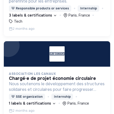
pérennité pour les entreprises.
💡
Responsible products or services
Internship
3 labels & certifications
Paris, France
Tech
2 months ago
ASSOCIATION LES CANAUX
chargé·e de projet économie circulaire
Nous soutenons le développement des structures
solidaires et circulaires pour faire progresser
l’économie engagée en favorisant la coopération
💡
SSE organization
Internship
entre les entreprises innovantes et les acteurs
1 labels & certifications
Paris, France
locaux.
2 months ago