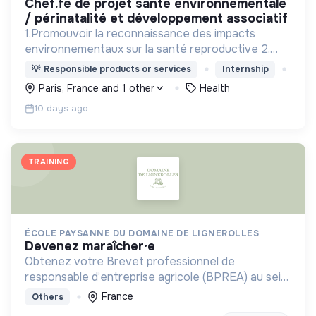
chef.fe de projet santé environnementale
/ périnatalité et développement associatif
1.Promouvoir la reconnaissance des impacts
environnementaux sur la santé reproductive 2.
Sensibiliser et prévenir. 3.Mobiliser : Agir ensemble
💡
Responsible products or services
Internship
face aux défis sanitaires et écologiques.
Paris, France and 1 other
Health
10 days ago
TRAINING
ÉCOLE PAYSANNE DU DOMAINE DE LIGNEROLLES
devenez maraîcher·e
Obtenez votre Brevet professionnel de
responsable d’entreprise agricole (BPREA) au sein
d'une ferme en maraîchage bio-intensive
France
Others