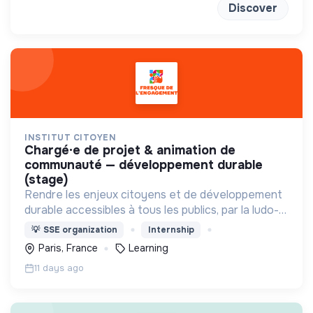
Discover
INSTITUT CITOYEN
chargé·e de projet & animation de
communauté — développement durable
(stage)
Rendre les enjeux citoyens et de développement
durable accessibles à tous les publics, par la ludo-
pédagogie.
💡
SSE organization
Internship
Paris, France
Learning
11 days ago