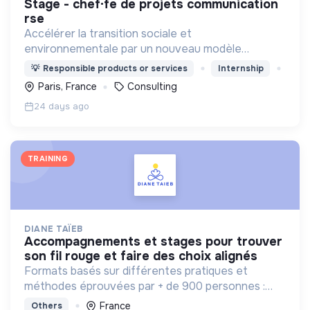
stage - chef·fe de projets communication
rse
Accélérer la transition sociale et
environnementale par un nouveau modèle
d'agence engagée, experte, agile, créative et
💡
Responsible products or services
Internship
heureuse.
Paris, France
Consulting
24 days ago
TRAINING
DIANE TAÏEB
accompagnements et stages pour trouver
son fil rouge et faire des choix alignés
Formats basés sur différentes pratiques et
méthodes éprouvées par + de 900 personnes :
bilan de competences, enneagramme et
France
Others