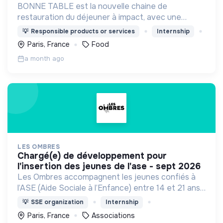
BONNE TABLE est la nouvelle chaine de
restauration du déjeuner à impact, avec une
cuisine 100% fait maison et de saison, qui vise à
💡
Responsible products or services
Internship
l’insertion professionnelle de ses équipiers. 🧡💙
Paris, France
Food
a month ago
LES OMBRES
chargé(e) de développement pour
l'insertion des jeunes de l'ase - sept 2026
Les Ombres accompagnent les jeunes confiés à
l’ASE (Aide Sociale à l’Enfance) entre 14 et 21 ans
à accéder au monde académique et professionnel
💡
SSE organization
Internship
pour trouver leur place dans notre société.
Paris, France
Associations