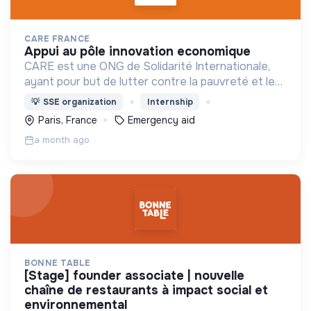
CARE FRANCE
appui au pôle innovation economique
CARE est une ONG de Solidarité Internationale,
ayant pour but de lutter contre la pauvreté et les
inégalités avec un impact durable.
💡
SSE organization
Internship
Paris, France
Emergency aid
a month ago
BONNE TABLE
[stage] founder associate | nouvelle
chaîne de restaurants à impact social et
environnemental