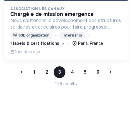
ASSOCIATION LES CANAUX
chargé·e de mission emergence
Nous soutenons le développement des structures
solidaires et circulaires pour faire progresser
l’économie engagée en favorisant la coopération
💡
SSE organization
Internship
entre les entreprises innovantes et les acteurs
1 labels & certifications
Paris, France
locaux.
2 months ago
<
1
2
3
4
5
6
>
126 results