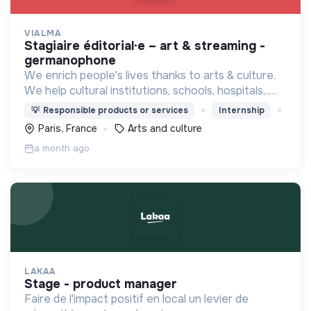
VIALMA
stagiaire éditorial·e – art & streaming -
germanophone
We enrich people's lives thanks to arts & culture.
We help cultural institutions, schools, hospitals,..
improve their audiences' well-being with curated
💡
Responsible products or services
Internship
programmes available through streaming.
Paris, France
Arts and culture
a month ago
LAKAA
stage - product manager
Faire de l'impact positif en local un levier de