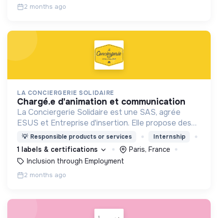
2 months ago
LA CONCIERGERIE SOLIDAIRE
chargé.e d'animation et communication
La Conciergerie Solidaire est une SAS, agrée
ESUS et Entreprise d'insertion. Elle propose des
services de conciergerie locaux et solidaires dans
💡
Responsible products or services
Internship
les entreprises, Tiers Lieux et Quartiers.
1 labels & certifications
Paris, France
Inclusion through Employment
2 months ago