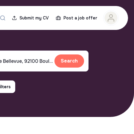
Submit my CV
Post a job offer
Search
ilters