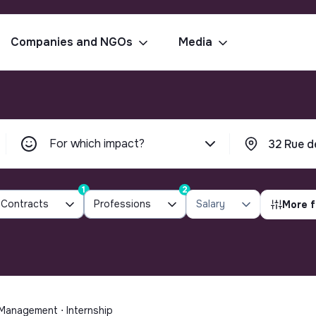
Companies and NGOs
Media
For which impact?
1
2
Contracts
Professions
Salary
More f
 Management ⋅ Internship