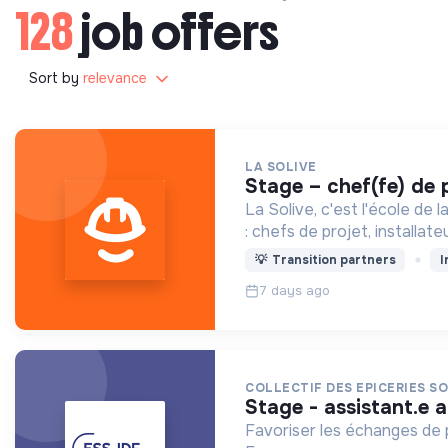
128
job offers
Sort by
relevance
LA SOLIVE
stage – chef(fe) de
La Solive, c'est l'école d
: chefs de projet, installat
💡
Transition partners
I
7 days ago
COLLECTIF DES EPICERIES SOC
stage - assistant.e 
Favoriser les échanges de p