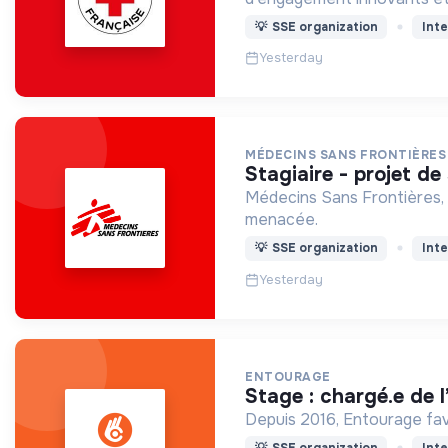
💡
SSE organization
Inte
Yesterday
MÉDECINS SANS FRONTIÈRES
stagiaire - projet 
Médecins Sans Frontières, 
menacée.
💡
SSE organization
Inte
Yesterday
ENTOURAGE
stage : chargé.e de
Depuis 2016, Entourage favo
💡
SSE organization
Inte