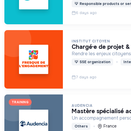
💡
Responsible products or ser
6 days ago
INSTITUT CITOYEN
chargé·e de projet
Rendre les enjeux citoyens 
💡
SSE organization
Inte
7 days ago
TRAINING
AUDENCIA
mastère spécialisé 
Un accompagnement personna
France
Others