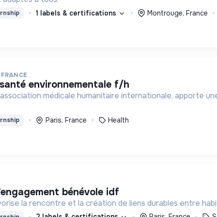
1 labels & certifications
Montrouge, France
rnship
 FRANCE
de santé environnementale f/h
association médicale humanitaire internationale, apporte une
Paris, France
Health
rnship
 l’engagement bénévole idf
rise la rencontre et la création de liens durables entre hab
2 labels & certifications
Paris, France
S
rnship