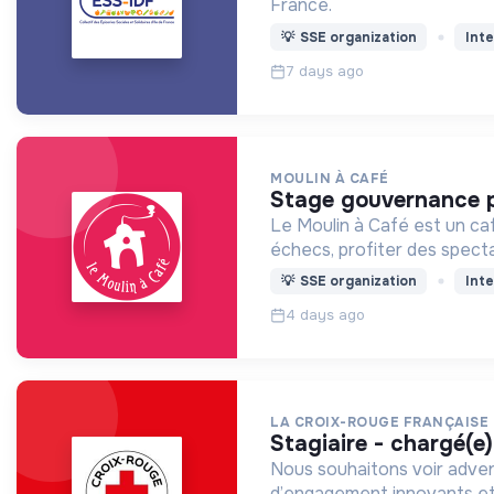
France.
💡
SSE organization
Inte
7 days ago
MOULIN À CAFÉ
stage gouvernance p
Le Moulin à Café est un café
échecs, profiter des spect
💡
SSE organization
Inte
4 days ago
LA CROIX-ROUGE FRANÇAISE
stagiaire - chargé(e
Nous souhaitons voir adven
d’engagement innovants et