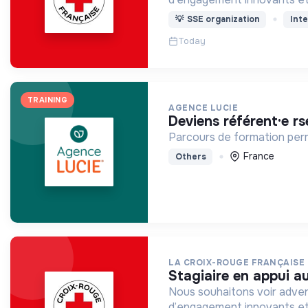
💡
SSE organization
Inte
Today
TRAINING
AGENCE LUCIE
deviens référent·e rs
Parcours de formation per
France
Others
LA CROIX-ROUGE FRANÇAISE
stagiaire en appui a
Nous souhaitons voir adven
d’engagement innovants et