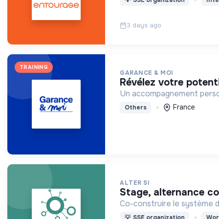
3 days ago
TRAINING
GARANCE & MOI
révélez votre potent
Un accompagnement personna
France
Others
ALTER SI
stage, alternance c
Co-construire le système d
💡
SSE organization
Wor