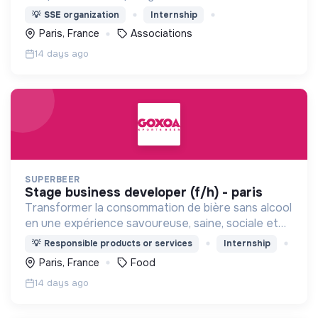
particulier des plus fragiles, tout en contribuant à
💡
SSE organization
Internship
la construction d’une société + juste et +
Paris, France
Associations
écologique.
14 days ago
SUPERBEER
stage business developer (f/h) - paris
Transformer la consommation de bière sans alcool
en une expérience savoureuse, saine, sociale et
soutenable.
💡
Responsible products or services
Internship
Paris, France
Food
14 days ago