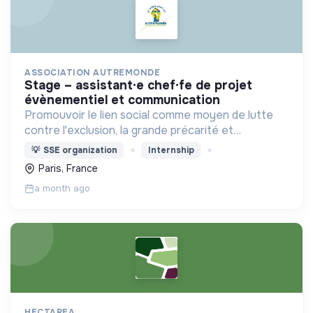
ASSOCIATION AUTREMONDE
stage – assistant·e chef·fe de projet
évènementiel et communication
Promouvoir le lien social comme moyen de lutte
contre l'exclusion, la grande précarité et
l'isolement
💡
SSE organization
Internship
Paris, France
a month ago
HECTAREA