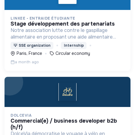
LINKEE - ENTRAIDE ÉTUDIANTE
stage développement des partenariats
Notre association lutte contre le gaspillage
alimentaire en proposant une aide alimentaire
durable pour les étudiants en situation de
💡
SSE organization
Internship
précarité.
Paris, France
Circular economy
a month ago
DOLCEVIA
commercial(e) / business developer b2b
(h/f)
DolceVia démocratise le voyage à vélo en