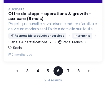
AUXICARE
offre de stage – operations & growth –
auxicare (6 mois)
Projet qui souhaite revaloriser le métier d'auxiliaire
de vie en modernisant l'aide à domicile sur toute la
chaine (recrutement, matching, salaires, gestion
💡
Responsible products or services
Internship
opérationnelle, etc.)
1 labels & certifications
Paris, France
Social
2 months ago
<
3
4
5
6
7
8
>
214 results