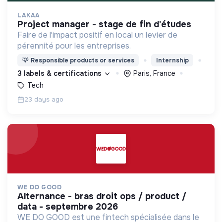
LAKAA
project manager - stage de fin d'études
Faire de l'impact positif en local un levier de
pérennité pour les entreprises.
💡
Responsible products or services
Internship
3 labels & certifications
Paris, France
Tech
23 days ago
WE DO GOOD
alternance - bras droit ops / product /
data - septembre 2026
WE DO GOOD est une fintech spécialisée dans le