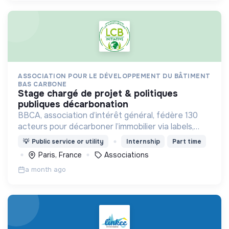
ASSOCIATION POUR LE DÉVELOPPEMENT DU BÂTIMENT
BAS CARBONE
stage chargé de projet & politiques
publiques décarbonation
BBCA, association d’intérêt général, fédère 130
acteurs pour décarboner l’immobilier via labels,
événements et l’initiative européenne LCBI,
💡
Public service or utility
Internship
Part time
accélérant la transition bas carbone.
Paris, France
Associations
a month ago