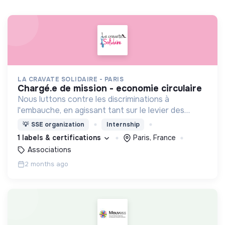
LA CRAVATE SOLIDAIRE - PARIS
chargé.e de mission - economie circulaire
Nous luttons contre les discriminations à
l'embauche, en agissant tant sur le levier des
candidats par le biais d'accompagnements que sur
💡
SSE organization
Internship
le levier des recruteurs !
1 labels & certifications
Paris, France
Associations
2 months ago