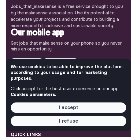
Jobs_that_makesense is a free service brought to you
by the makesense association. Use its potential to
accelerate your projects and contribute to building a
more respectful, inclusive and sustainable society.
Our mobile app
Get jobs that make sense on your phone so you never
miss an opportunity.
iPhone
Android
We use cookies to be able to improve the platform
according to your usage and for marketing
purposes.
Click accept for the best user experience on our app.
Cookies parameters.
ABOUT
I accept
More about Jobs
Our mission and impact
Makesense NGO
I refuse
QUICK LINKS