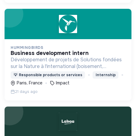
HUMMINGBIRDS
business development intern
Développement de projets de Solutions fondées
sur la Nature à l'international (boisement,
reboisement, conservation, agroforesterie,
💡
Responsible products or services
Internship
agriculture régénératrice, zone humides,
Paris, France
Impact
mangroves, ...)
21 days ago