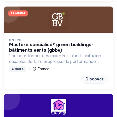
TRAINING
ENTPE
mastère spécialisé® green buildings-
bâtiments verts (gbbv)
1 an pour former des expert·e·s pluridisciplinaires
capables de faire progresser la performance
globale des constructions
France
Others
Discover