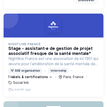
NIGHTLINE FRANCE
stage - assistant·e de gestion de projet
associatif fresque de la santé mentale®
Nightline France est une association de loi 1901 qui
œuvre pour l’amélioration de la santé mentale des
jeunes et en particulier des étudiant·e·s en
💡
SSE organization
Internship
agissant à l'échelle individuelle et collective.
1 labels & certifications
Paris, France
Social link
a month ago