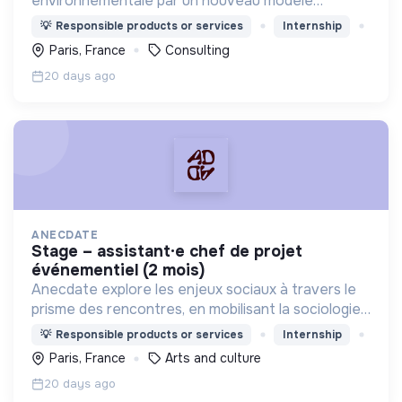
environnementale par un nouveau modèle
d'agence engagée, experte, agile, créative et
💡
Responsible products or services
Internship
heureuse.
Paris, France
Consulting
20 days ago
ANECDATE
stage – assistant·e chef de projet
événementiel (2 mois)
Anecdate explore les enjeux sociaux à travers le
prisme des rencontres, en mobilisant la sociologie
pour mieux comprendre nos relations – qu’elles
💡
Responsible products or services
Internship
soient intimes, professionnelles ou citoyennes.
Paris, France
Arts and culture
20 days ago