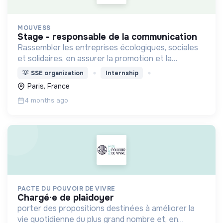
MOUVESS
stage - responsable de la communication
Rassembler les entreprises écologiques, sociales
et solidaires, en assurer la promotion et la
représentation auprès des pouvoirs publics et de
💡
SSE organization
Internship
la société dans son ensemble, et en animer la
Paris, France
communauté.
4 months ago
PACTE DU POUVOIR DE VIVRE
chargé·e de plaidoyer
porter des propositions destinées à améliorer la
vie quotidienne du plus grand nombre et, en