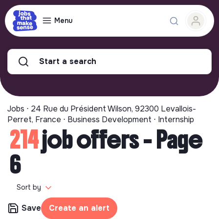
Menu
Start a search
Jobs ⋅ 24 Rue du Président Wilson, 92300 Levallois-
Perret, France ⋅ Business Development ⋅ Internship
214
job offers - Page
6
Sort by
Save
Create an alert