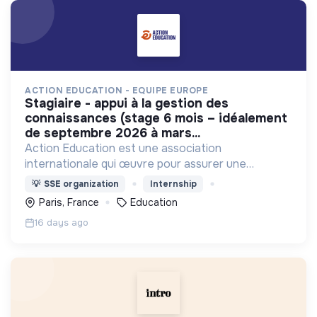
ACTION EDUCATION - EQUIPE EUROPE
stagiaire - appui à la gestion des
connaissances (stage 6 mois – idéalement
de septembre 2026 à mars...
Action Education est une association
internationale qui œuvre pour assurer une
éducation de qualité pour les populations les plus
💡
SSE organization
Internship
vulnérables et marginalisées
Paris, France
Education
16 days ago