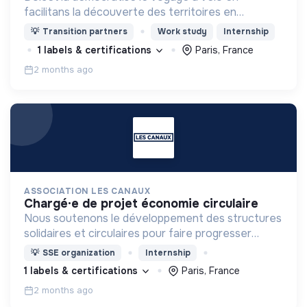
facilitans la découverte des territoires en
combinant : location de vélos adaptés d'un point A
💡
Transition partners
Work study
Internship
à B, itinéraires personnalisés et services clés en
1 labels & certifications
Paris, France
main .
2 months ago
ASSOCIATION LES CANAUX
chargé·e de projet économie circulaire
Nous soutenons le développement des structures
solidaires et circulaires pour faire progresser
l’économie engagée en favorisant la coopération
💡
SSE organization
Internship
entre les entreprises innovantes et les acteurs
1 labels & certifications
Paris, France
locaux.
2 months ago