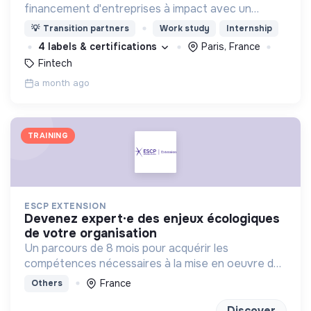
financement d'entreprises à impact avec un
modèle unique : le partage de revenus (Revenue
💡
Transition partners
Work study
Internship
Based Finance). WE DO GOOD est certifiée B
4 labels & certifications
Paris, France
Corp
Fintech
a month ago
TRAINING
ESCP EXTENSION
devenez expert·e des enjeux écologiques
de votre organisation
Un parcours de 8 mois pour acquérir les
compétences nécessaires à la mise en oeuvre de
la transition écologique et environnementale au
France
Others
sein des organisations.
Discover