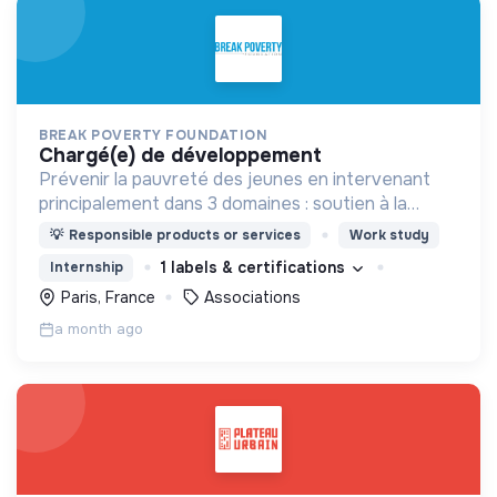
BREAK POVERTY FOUNDATION
chargé(e) de développement
Prévenir la pauvreté des jeunes en intervenant
principalement dans 3 domaines : soutien à la
petite enfance, prévention du décrochage
💡
Responsible products or services
Work study
scolaire, accès au premier emploi
1 labels & certifications
Internship
Paris, France
Associations
a month ago