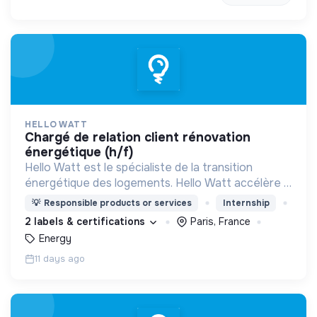
HELLO WATT
chargé de relation client rénovation
énergétique (h/f)
Hello Watt est le spécialiste de la transition
énergétique des logements. Hello Watt accélère la
transition énergétique en la rendant plus simple,
💡
Responsible products or services
Internship
plus intelligente et plus accessible.
2 labels & certifications
Paris, France
Energy
11 days ago