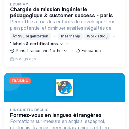
EDUMIAM
chargée de mission ingénierie
pédagogique & customer success - paris
Permettre à tous les enfants de développer leur
plein potentiel et diminuer ainsi les inégalités de
destin...rien que ça !
💡
SSE organization
Internship
Work study
1 labels & certifications
Paris, France and 1 other
Education
16 days ago
TRAINING
LINGUISTIC DÉCLIC
formez-vous en langues étrangères
Formations sur-mesure en anglais, espagnol,
portugais, français, néerlandais, chinois et bien