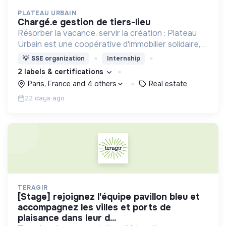
PLATEAU URBAIN
chargé.e gestion de tiers-lieu
Résorber la vacance, servir la création : Plateau
Urbain est une coopérative d'immobilier solidaire,
spécialisée dans le montage et la gestion
💡
SSE organization
Internship
d'occupations temporaires de bâtiments vacants
2 labels & certifications
Paris, France and 4 others
Real estate
22 days ago
TERAGIR
[stage] rejoignez l'équipe pavillon bleu et
accompagnez les villes et ports de
plaisance dans leur d...