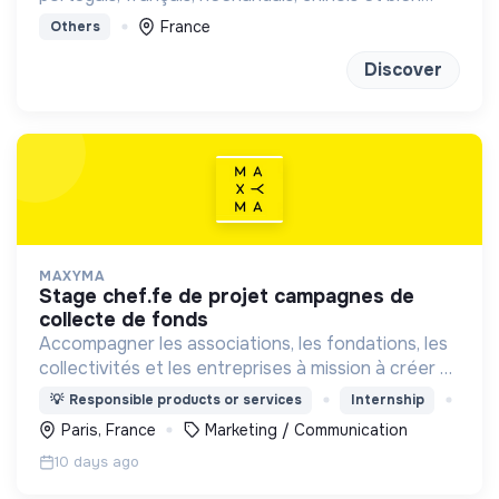
d'autres à distance ou en présentiel
France
Others
Discover
MAXYMA
stage chef.fe de projet campagnes de
collecte de fonds
Accompagner les associations, les fondations, les
collectivités et les entreprises à mission à créer et
animer leur communauté d’engagement, au
💡
Responsible products or services
Internship
service du bien commun.
Paris, France
Marketing / Communication
10 days ago