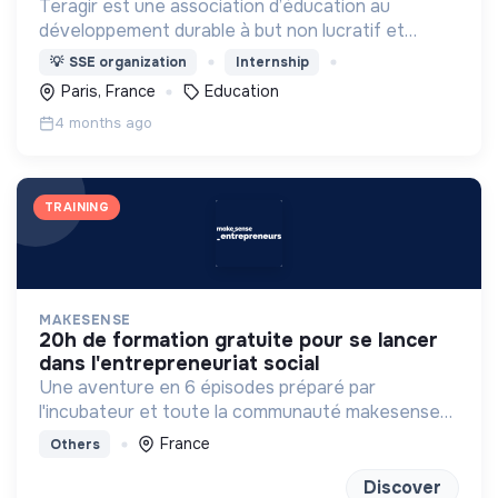
Teragir est une association d’éducation au
développement durable à but non lucratif et
reconnue d’intérêt général, créée en 1983.
💡
SSE organization
Internship
Paris, France
Education
4 months ago
TRAINING
MAKESENSE
20h de formation gratuite pour se lancer
dans l'entrepreneuriat social
Une aventure en 6 épisodes préparé par
l'incubateur et toute la communauté makesense
pour se projeter dans l'aventure entrepreneuriale.
France
Others
Discover