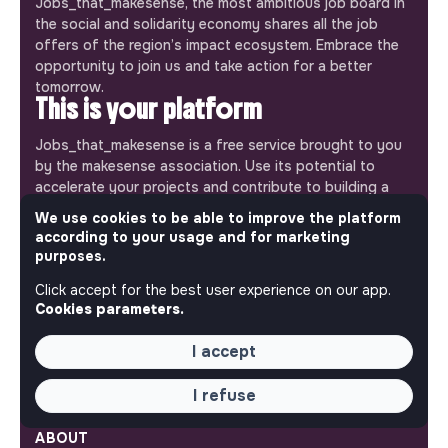
Jobs_that_makesense, the most ambitious job board in
the social and solidarity economy shares all the job
offers of the region’s impact ecosystem. Embrace the
opportunity to join us and take action for a better
tomorrow.
This is your platform
Jobs_that_makesense is a free service brought to you
by the makesense association. Use its potential to
accelerate your projects and contribute to building a
more respectful, inclusive and sustainable society.
We use cookies to be able to improve the platform
Our mobile app
according to your usage and for marketing
purposes.
Get jobs that make sense on your phone so you never
miss an opportunity.
Click accept for the best user experience on our app.
Cookies parameters.
iPhone
Android
I accept
I refuse
ABOUT