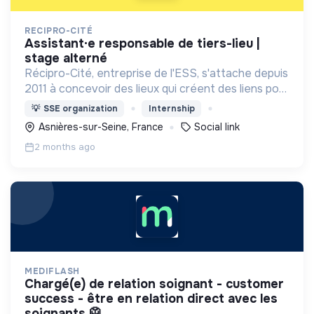
RECIPRO-CITÉ
assistant·e responsable de tiers-lieu |
stage alterné
Récipro-Cité, entreprise de l'ESS, s'attache depuis
2011 à concevoir des lieux qui créent des liens pour
imaginer la ville solidaire de demain.
💡
SSE organization
Internship
Asnières-sur-Seine, France
Social link
2 months ago
MEDIFLASH
chargé(e) de relation soignant - customer
success - être en relation direct avec les
soignants 🥼