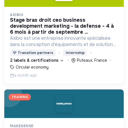
AXIBIO
stage bras droit ceo business
development marketing - la defense - 4 à
6 mois à partir de septembre ...
Axibio est une entreprise innovante spécialisée
dans la conception d'équipements et de solutions
pour la gestion des déchets et la lutte contre le
💡
Transition partners
Internship
gaspillage.
2 labels & certifications
Puteaux, France
Circular economy
a month ago
TRAINING
MAKESENSE