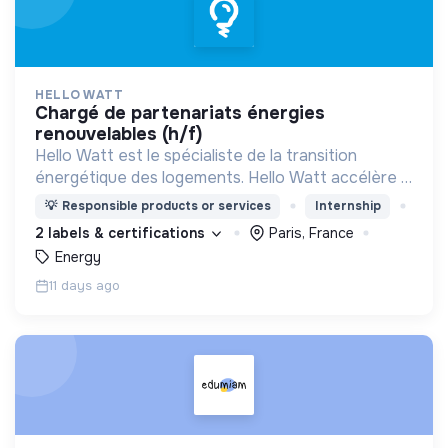
HELLO WATT
chargé de partenariats énergies
renouvelables (h/f)
Hello Watt est le spécialiste de la transition
énergétique des logements. Hello Watt accélère la
transition énergétique en la rendant plus simple,
💡
Responsible products or services
Internship
plus intelligente et plus accessible.
2 labels & certifications
Paris, France
Energy
11 days ago