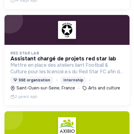
14 days ago
RED STAR LAB
assistant chargé de projets red star lab
Mettre en place des ateliers liant Football &
Culture pour les licencié.e.s du Red Star FC afin de
leur faire découvrir des univers différents et de
💡
SSE organization
Internship
révéler leurs talents autres que balle au pied.
Saint-Ouen-sur-Seine, France
Arts and culture
2 years ago