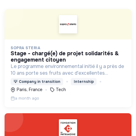
SOPRA STERIA
stage - chargé(e) de projet solidarités &
engagement citoyen
Le programme environnemental initié il y a près de
10 ans porte ses fruits avec d'excellentes
performances, le Groupe se classe parmi les
💡
Company in transition
Internship
leaders de l'action contre le changement
Paris, France
Tech
climatique
a month ago