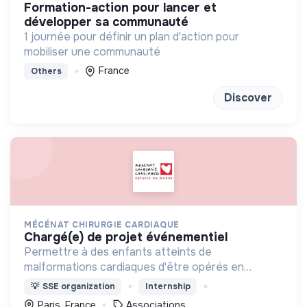
formation-action pour lancer et
développer sa communauté
1 journée pour définir un plan d'action pour
mobiliser une communauté
France
Others
Discover
MÉCÉNAT CHIRURGIE CARDIAQUE
chargé(e) de projet événementiel
Permettre à des enfants atteints de
malformations cardiaques d'être opérés en
France, en Suisse ou en Belgique lorsque cela est
💡
SSE organization
Internship
impossible dans leur pays faute de moyens
Paris, France
Associations