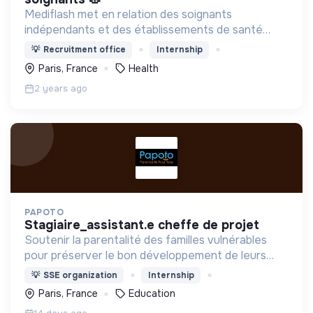
Mediflash met en relation des soignants
indépendants et des établissements de santé
pour des missions de renfort valorisantes et très
💡
Recruitment office
Internship
bien rémunérées !
Paris, France
Health
2 years ago
PAPOTO
stagiaire_assistant.e cheffe de projet
Soutenir la parentalité des familles vulnérables
pour préserver le bon développement de leurs
enfants et réduire la reproduction des inégalités
💡
SSE organization
Internship
Paris, France
Education