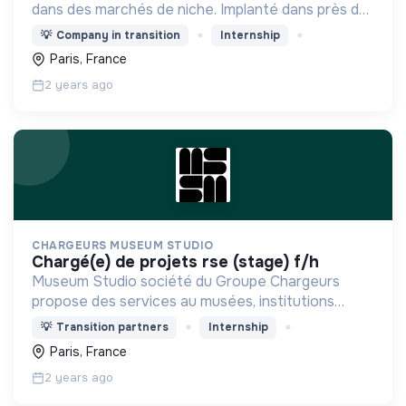
dans des marchés de niche. Implanté dans près de
100 pays et organisé autour de deux pôles
💡
Company in transition
Internship
stratégiques : technologies industrielles et luxe
Paris, France
2 years ago
CHARGEURS MUSEUM STUDIO
chargé(e) de projets rse (stage) f/h
Museum Studio société du Groupe Chargeurs
propose des services au musées, institutions
culturelles et Retail
💡
Transition partners
Internship
Paris, France
2 years ago