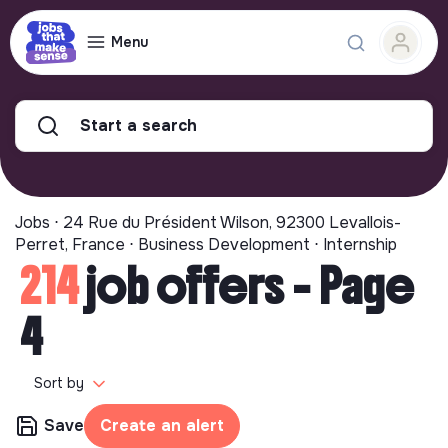
Menu
Start a search
Jobs ⋅ 24 Rue du Président Wilson, 92300 Levallois-
Perret, France ⋅ Business Development ⋅ Internship
214
job offers - Page
4
Sort by
Save
Create an alert