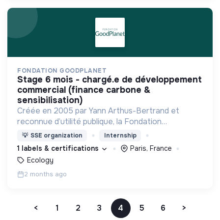
FONDATION GOODPLANET
stage 6 mois - chargé.e de développement
commercial (finance carbone &
sensibilisation)
Créée en 2005 par Yann Arthus-Bertrand et
reconnue d’utilité publique, la Fondation
GoodPlanet invite à s’émerveiller du Vivant pour
💡
SSE organization
Internship
mieux le protéger.,
1 labels & certifications
Paris, France
Ecology
2 months ago
<
1
2
3
4
5
6
>