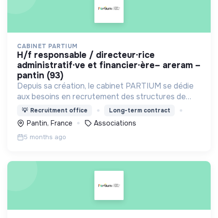
CABINET PARTIUM
h/f responsable / directeur·rice
administratif·ve et financier·ère– areram –
pantin (93)
Depuis sa création, le cabinet PARTIUM se dédie
aux besoins en recrutement des structures de
l'ESS, selon une démarche centrée à la fois sur
💡
Recruitment office
Long-term contract
l'humain, les compétences, et une éthique
Pantin, France
Associations
irréprochable.
5 months ago