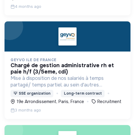
4 months ago
GEYVO ILE DE FRANCE
chargé de gestion administrative rh et
paie h/f (3/5eme, cdi)
Mise à disposition de nos salariés à temps
partagé/ temps partiel, au sein d'autres
associations et petites entreprises
💡
SSE organization
Long-term contract
19e Arrondissement, Paris, France
Recruitment
3 months ago