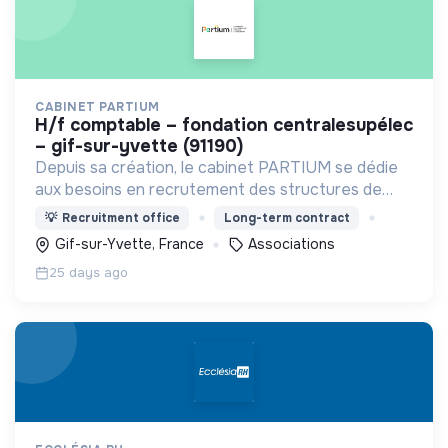
CABINET PARTIUM
h/f comptable – fondation centralesupélec
– gif-sur-yvette (91190)
Depuis sa création, le cabinet PARTIUM se dédie
aux besoins en recrutement des structures de
l'ESS, selon une démarche centrée à la fois sur
💡
Recruitment office
Long-term contract
l'humain, les compétences, et une éthique
Gif-sur-Yvette, France
Associations
irréprochable.
25 days ago