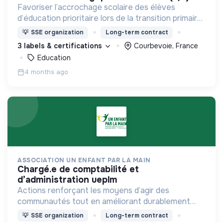
Favoriser l’accrochage scolaire des élèves
d’éducation prioritaire lors de la transition primaire-
collège, pour leur permettre de prendre
💡
SSE organization
Long-term contract
pleinement leur place à l’école et dans la société.
3 labels & certifications
Courbevoie, France
Education
4 months ago
ASSOCIATION UN ENFANT PAR LA MAIN
chargé.e de comptabilité et
d’administration ueplm
Actions renforçant les moyens d’agir des
communautés tout en améliorant durablement
leurs conditions de vie, en permettant aux enfants
💡
SSE organization
Long-term contract