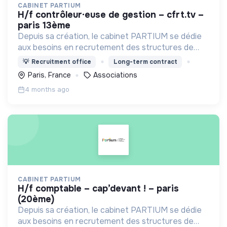
CABINET PARTIUM
h/f contrôleur·euse de gestion – cfrt.tv –
paris 13ème
Depuis sa création, le cabinet PARTIUM se dédie
aux besoins en recrutement des structures de
l'ESS, selon une démarche centrée à la fois sur
💡
Recruitment office
Long-term contract
l'humain, les compétences, et une éthique
Paris, France
Associations
irréprochable.
4 months ago
CABINET PARTIUM
h/f comptable – cap’devant ! – paris
(20ème)
Depuis sa création, le cabinet PARTIUM se dédie
aux besoins en recrutement des structures de