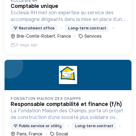
ECCLÉSIA RH
comptable unique
Ecclésia RH met son expertise au service des
accompagne dirigeants dans la mise en place d’une
politique RH innovante inspirée par une vision
💡
Recruitment office
Long-term contract
chrétienne de la personne et du travail.
Brie-Comte-Robert, France
Services
21 days ago
FONDATION MAISON DES CHAMPS
responsable comptabilité et finance (f/h)
La Fondation Maison des Champs, porte un projet
de construction d'une société plus solidaire où
chacun peut être reconnu dans sa dignité, grandir
💡
Public service or utility
Long-term contract
et vieillir en humanité.
Paris, France
Social