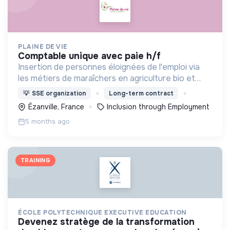
PLAINE DE VIE
comptable unique avec paie h/f
Insertion de personnes éloignées de l'emploi via
les métiers de maraîchers en agriculture bio et
d'entretien des Espaces Verts sans utilisation de
💡
SSE organization
Long-term contract
produits phyto sanitaires
Ézanville, France
Inclusion through Employment
5 months ago
TRAINING
ÉCOLE POLYTECHNIQUE EXECUTIVE EDUCATION
devenez stratège de la transformation