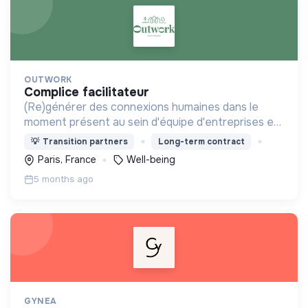
OUTWORK
complice facilitateur
(Re)générer des connexions humaines dans le
moment présent au sein d'équipe d'entreprises en
proposant des expériences à fort impact humain
💡
Transition partners
Long-term contract
et à faible impact environnemental.
Paris, France
Well-being
5 months ago
GYNEA