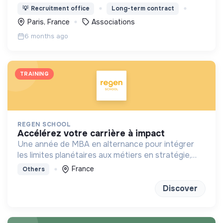
l'ESS, selon une démarche centrée à la fois sur
💡
Recruitment office
Long-term contract
l'humain, les compétences, et une éthique
Paris, France
Associations
irréprochable.
6 months ago
TRAINING
REGEN SCHOOL
accélérez votre carrière à impact
Une année de MBA en alternance pour intégrer
les limites planétaires aux métiers en stratégie,
marketing, finance et achats
France
Others
Discover