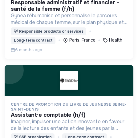
responsable administratif et financier -
santé de la femme (f/h)
Gynea réhumanise et personnalise le parcours
médical de chaque femme, sur le plan physique et
mental.
💡
Responsible products or services
Paris, France
Health
Long-term contract
6 months ago
CENTRE DE PROMOTION DU LIVRE DE JEUNESSE SEINE-
SAINT-DENIS
assistant·e comptable (h/f)
Imaginer, impulser une action innovante en faveur
de la lecture des enfants et des jeunes par la
promotion du livre et de la presse jeunesse, de la
💡
SSE organization
Long-term contract