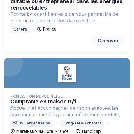
durable ou entrepreneur dans les énergies
renouvelables
Formations certifiantes pour vous permettre de
jouer un rôle moteur dans la transition
énergétique
France
Others
Discover
FONDATION PERCE NEIGE
comptable en maison h/f
Accueillir et accompagner, de façon adaptée, les
personnes touchées par une déficience mentale,
un handicap physique ou psychique
💡
SSE organization
Long-term contract
Mareil-sur-Mauldre, France
Handicap