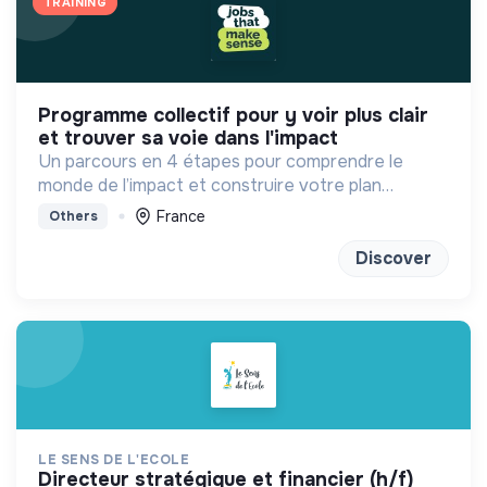
TRAINING
programme collectif pour y voir plus clair
et trouver sa voie dans l'impact
Un parcours en 4 étapes pour comprendre le
monde de l’impact et construire votre plan
d'actions à votre rythme avec les bons outils et la
France
Others
bonne méthode !
Discover
LE SENS DE L'ECOLE
directeur stratégique et financier (h/f)