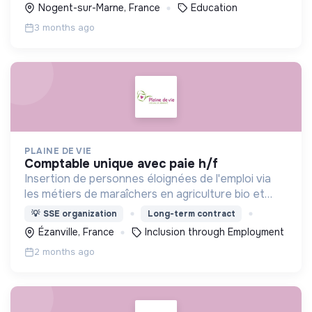
de s’épanouir et de développer leur plein
Nogent-sur-Marne, France
Education
potentiel.
3 months ago
PLAINE DE VIE
comptable unique avec paie h/f
Insertion de personnes éloignées de l'emploi via
les métiers de maraîchers en agriculture bio et
d'entretien des Espaces Verts sans utilisation de
💡
SSE organization
Long-term contract
produits phyto sanitaires
Ézanville, France
Inclusion through Employment
2 months ago