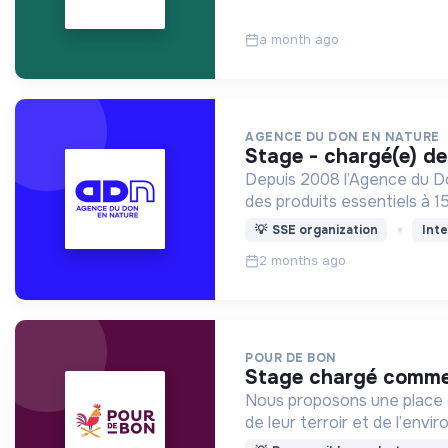
a month ago
AGENCE DU DON EN NATURE
stage - chargé(e) de
Depuis 2008 l’Agence du Don
des produits essentiels à 1
💡
SSE organization
Inte
2 months ago
POUR DE BON
stage chargé commer
Nous proposons une place d
de leur terroir et de l’envi