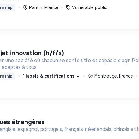
Pantin, France
Vulnerable public
rnship
jet innovation (h/f/x)
ir une société où chacun se sente utile et capable d’agir. P
 adaptés à tous.
1 labels & certifications
Montrouge, France
rnship
gues étrangères
glais, espagnol, portugais, français, néerlandais, chinois et 