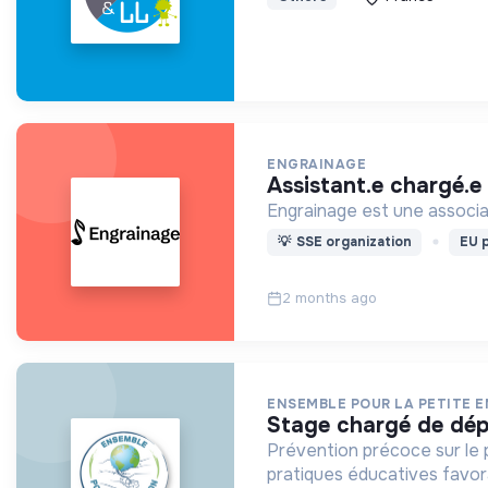
ENGRAINAGE
assistant.e chargé.e
Engrainage est une associat
💡
SSE organization
EU p
2 months ago
ENSEMBLE POUR LA PETITE 
stage chargé de dép
Prévention précoce sur le 
pratiques éducatives favor