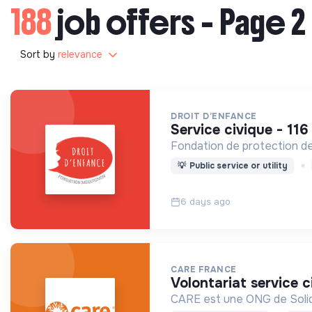
188
job offers - Page 2
Sort by
relevance
DROIT D’ENFANCE
service civique - 11
Fondation de protection de 
💡
Public service or utility
6 days ago
CARE FRANCE
volontariat service 
CARE est une ONG de Solidar