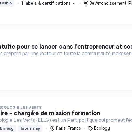
1 labels & certifications
3e Arrondissement, Pa
rnship
tuite pour se lancer dans l'entrepreneuriat soc
 préparé par l'incubateur et toute la communauté makesense
ECOLOGIE LES VERTS
aire - chargé·e de mission formation
ogie Les Verts (EELV) est un Parti politique qui promeut l'
Paris, France
Ecology
k study
Internship