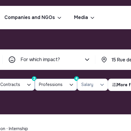
Companies and NGOs
Media
For which impact?
2
4
Contracts
Professions
Salary
More f
on ⋅ Internship