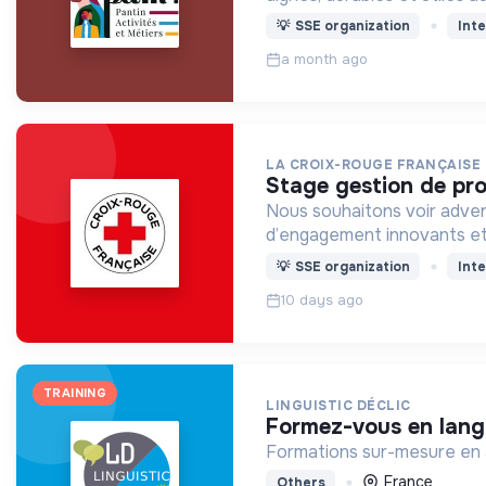
💡
SSE organization
Inte
a month ago
LA CROIX-ROUGE FRANÇAISE
stage gestion de pro
Nous souhaitons voir adven
d’engagement innovants et
💡
SSE organization
Inte
10 days ago
TRAINING
LINGUISTIC DÉCLIC
formez-vous en lan
Formations sur-mesure en an
France
Others