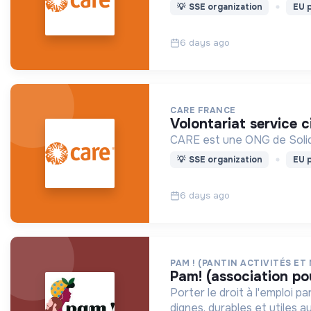
💡
SSE organization
EU p
6 days ago
CARE FRANCE
volontariat service 
CARE est une ONG de Solidar
💡
SSE organization
EU p
6 days ago
PAM ! (PANTIN ACTIVITÉS ET
pam! (association po
Porter le droit à l'emploi 
dignes, durables et utiles au