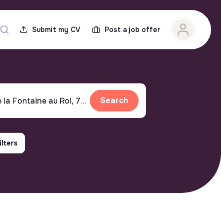
Submit my CV
Post a job offer
Search
ilters