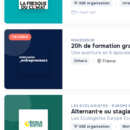
💡
SSE organization
Inte
6 days ago
TRAINING
MAKESENSE
20h de formation gra
Une aventure en 6 épisodes
France
Others
LES ECOLOGISTES - EUROPE 
alternant·e ou stagi
Les Ecologistes Europe Ecol
💡
SSE organization
Wor