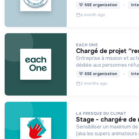
💡
SSE organization
Inte
a month ago
EACH ONE
chargé de projet “r
Entreprise à mission et act
dédiée aux personnes réfugi
💡
SSE organization
Inte
2 months ago
LA FRESQUE DU CLIMAT
stage - chargé·e d
Sensibiliser un maximum de
(aka les supers animateurs 