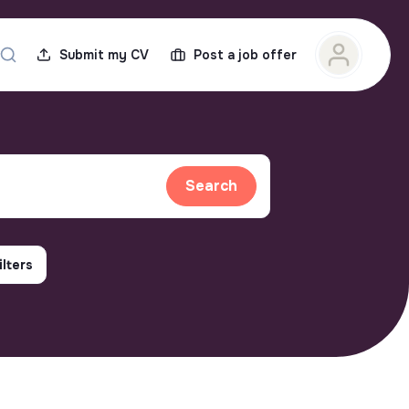
Submit my CV
Post a job offer
Search
ilters