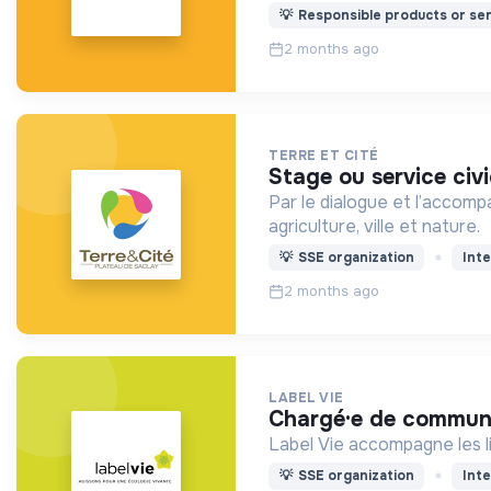
💡
Responsible products or ser
2 months ago
TERRE ET CITÉ
stage ou service civ
Par le dialogue et l’accom
agriculture, ville et nature.
💡
SSE organization
Inte
2 months ago
LABEL VIE
chargé·e de commun
Label Vie accompagne les li
💡
SSE organization
Inte