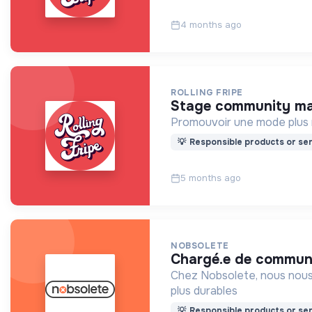
4 months ago
ROLLING FRIPE
stage community m
Promouvoir une mode plus r
💡
Responsible products or ser
5 months ago
NOBSOLETE
chargé.e de communi
Chez Nobsolete, nous nous
plus durables
💡
Responsible products or ser