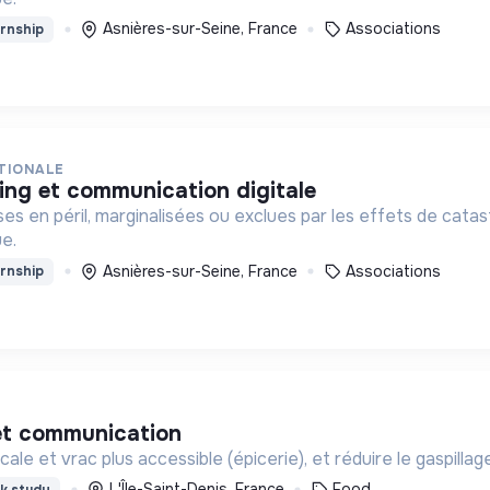
Asnières-sur-Seine, France
Associations
rnship
TIONALE
ing et communication digitale
ises en péril, marginalisées ou exclues par les effets de cata
e.
Asnières-sur-Seine, France
Associations
rnship
 et communication
ocale et vrac plus accessible (épicerie), et réduire le gaspilla
L'Île-Saint-Denis, France
Food
k study