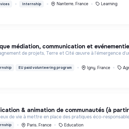
Nanterre, France
Learning
vices
Internship
ique médiation, communication et evénementiel a
pagnement de projets, Terre et Cité œuvre à l’émergence d’u
Igny, France
Agr
rnship
EU paid volunteering program
ication & animation de communautés (à parti
eux de vie à mettre en place des pratiques éco-responsables 
Paris, France
Education
rnship