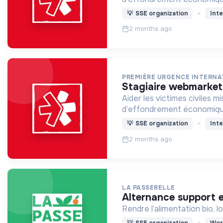
💡
SSE organization
Inte
2 months ago
PREMIÈRE URGENCE INTERNA
stagiaire webmarket
Aider les victimes civiles m
d’effondrement économiqu
💡
SSE organization
Inte
2 months ago
LA PASSERELLE
alternance support
Rendre l’alimentation bio, l
💡
SSE organization
Wor