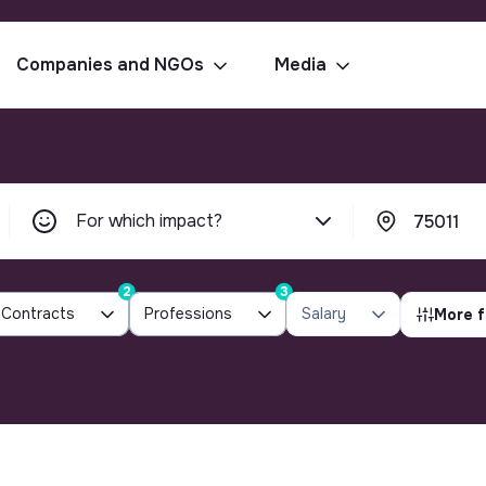
Companies and NGOs
Media
For which impact?
2
3
Contracts
Professions
Salary
More f