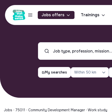
Jobs offers
Trainings
My searches
Within
50 km
Jobs ⋅ 75011 ⋅ Community Development Manager ⋅ Work study