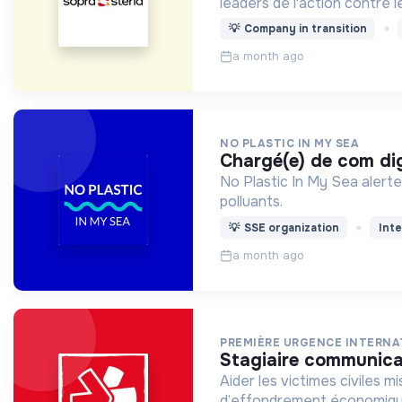
leaders de l'action contre
💡
Company in transition
a month ago
NO PLASTIC IN MY SEA
chargé(e) de com di
No Plastic In My Sea alerte sur la pollution plastique et propose des solutions à la source (réduction, réemploi…) en ciblant les plastiques les
polluants.
💡
SSE organization
Inte
a month ago
PREMIÈRE URGENCE INTERNA
stagiaire communica
Aider les victimes civiles m
d’effondrement économiqu