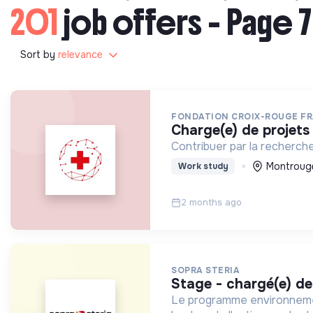
201
job offers - Page 7
Sort by
relevance
FONDATION CROIX-ROUGE F
charge(e) de proje
Contribuer par la recherche
Montrouge
Work study
2 months ago
SOPRA STERIA
stage - chargé(e) d
Le programme environnementa