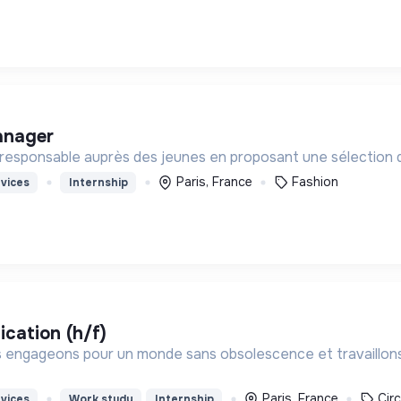
anager
esponsable auprès des jeunes en proposant une sélection d
Paris, France
Fashion
vices
Internship
cation (h/f)
 engageons pour un monde sans obsolescence et travaillons
Paris, France
Cir
vices
Work study
Internship