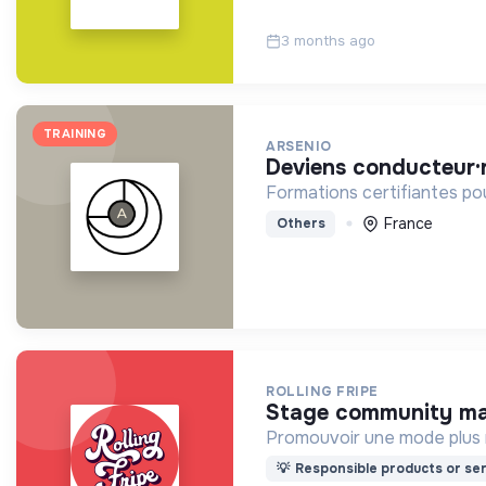
3 months ago
TRAINING
ARSENIO
deviens conducteur·
Formations certifiantes pour
France
Others
ROLLING FRIPE
stage community m
Promouvoir une mode plus r
💡
Responsible products or ser