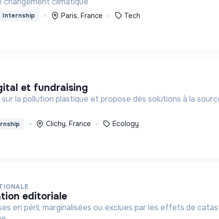
 le changement climatique
Paris, France
Tech
Internship
gital et fundraising
Clichy, France
Ecology
rnship
TIONALE
tion editoriale
ises en péril, marginalisées ou exclues par les effets de cata
e.