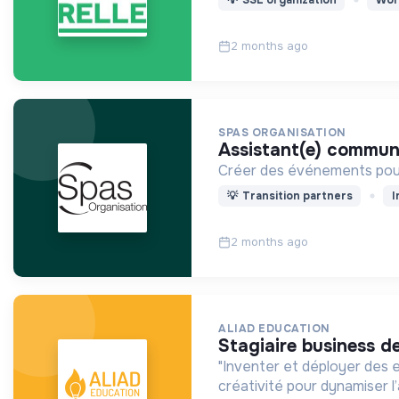
2 months ago
SPAS ORGANISATION
assistant(e) commun
Créer des événements pour 
💡
Transition partners
I
2 months ago
ALIAD EDUCATION
stagiaire business d
"Inventer et déployer des e
créativité pour dynamiser l