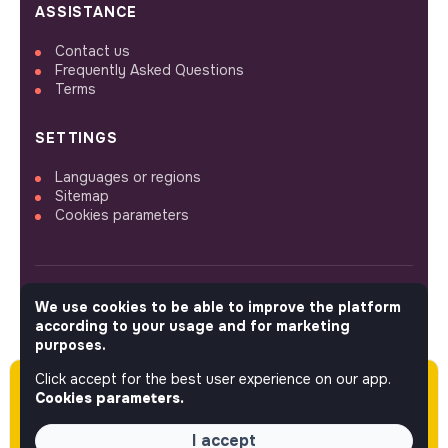
ASSISTANCE
Contact us
Frequently Asked Questions
Terms
SETTINGS
Languages or regions
Sitemap
Cookies parameters
We use cookies to be able to improve the platform
FOLLOW US
according to your usage and for marketing
purposes.
Click accept for the best user experience on our app.
Please note this job was posted over 60 days
© 2026 jobs that makesense.
Cookies parameters.
ago (05-06-2026) and may or may not have
expired.
I accept