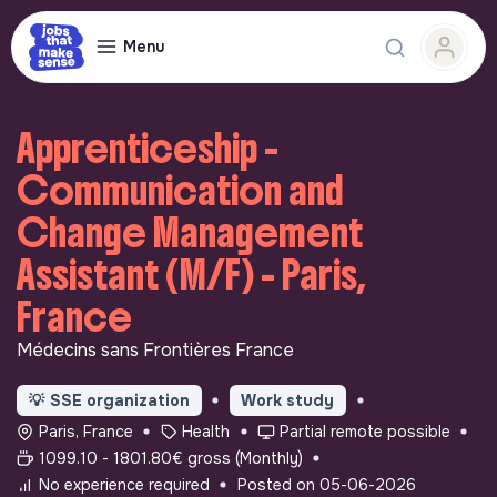
Menu
Apprenticeship -
Communication and
Change Management
Assistant (M/F) - Paris,
France
Médecins sans Frontières France
💡
SSE organization
Work study
Paris, France
Health
Partial remote possible
1099.10 - 1801.80€ gross (Monthly)
No experience required
Posted on 05-06-2026