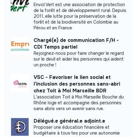
Envol Vert est une association de protection
This structure did not communicate to us the
de la forêt et de développement rural. Depuis
labels or certifications that it was able to obtain.
2011, elle lutte pour la préservation de la
forêt et de la biodiversité en Colombie au
Pérou et en France
Chargé(e) de communication F/H -
CDI Temps partiel
Documents
Rejoignez-nous pour faire changer le regard
sur le deuil et aider les personnes qui aident
Did not yet add a transparency document.
un proche !
VSC - Favoriser le lien social et
l’inclusion des personnes sans-abri
chez Toit à Moi Marseille BDR
L'association Toit à Moi Marseille Bouche du
Rhône loge et accompagne des personnes
sans abris vers un avenir sans rue.
Délégué.e général.e adjoint.e
Proposer une éducation financière et
budgétaire à tous·tes pour une autonomie