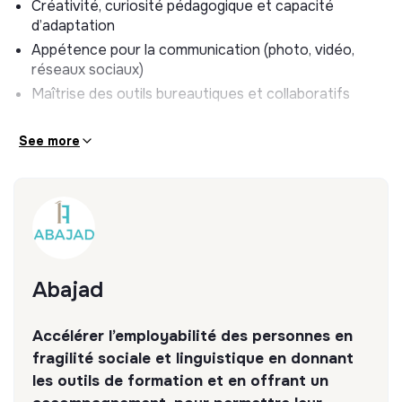
contact et relance des apprenants
Créativité, curiosité pédagogique et capacité
d’adaptation
Appui au suivi administratif des formations :
Appétence pour la communication (photo, vidéo,
collecte d’indicateurs simples (présence,
réseaux sociaux)
participation),
Maîtrise des outils bureautiques et collaboratifs
classement et mise à jour des documents de suivi
See more
2. Pédagogie, conception et animation –
50 %
Participation à la
conception de contenus
pédagogiques
en FLE :
séquences de cours,
supports pédagogiques adaptés aux publics
Abajad
accompagnés,
outils favorisant l’autonomie et la participation
Accélérer l’employabilité des personnes en
Appui à l’animation de cours de français et d’ateliers
fragilité sociale et linguistique en donnant
collectifs :
les outils de formation et en offrant un
ateliers linguistiques,