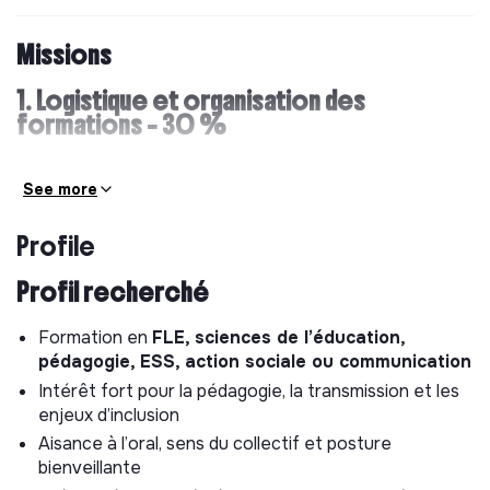
Missions
1. Logistique et organisation des
formations – 30 %
Appui à la préparation et à l’adaptation des plannings
See more
de formation en lien avec l’équipe et les
intervenant·es
Profile
Soutien à l’organisation logistique :
préparation et mise à disposition du matériel
Profil recherché
pédagogique,
appui à la réservation des salles,
Formation en
FLE, sciences de l’éducation,
gestion des documents administratifs liés aux
pédagogie, ESS, action sociale ou communication
formations
Intérêt fort pour la pédagogie, la transmission et les
Participation à la préparation des lancements de
enjeux d’inclusion
formation :
Aisance à l’oral, sens du collectif et posture
convocations, attestations d’entrée et de sortie,
bienveillante