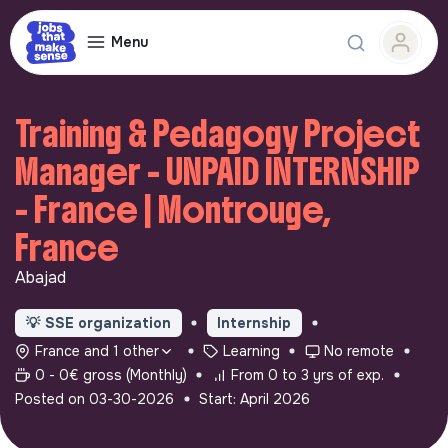
Menu
Training & Pedagogy Project
Manager - UNPAID INTERNSHIP
- France | Montrouge,
France
Abajad
💡
SSE organization
Internship
France and 1 other
Learning
No remote
0 - 0€ gross (Monthly)
From 0 to 3 yrs of exp.
Posted on 03-30-2026
Start: April 2026