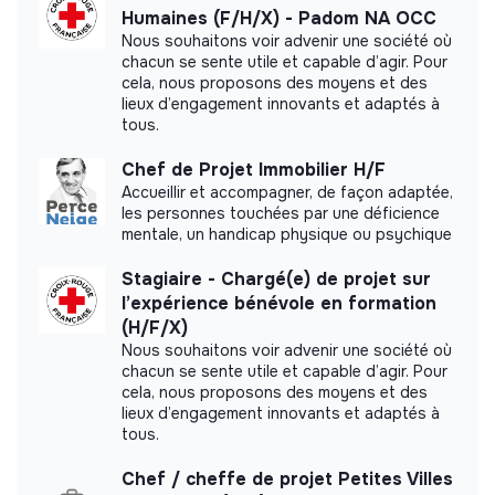
publications pour les réseaux sociaux,
< 15 persons
Learning
Humaines (F/H/X) - Padom NA OCC
textes de valorisation des actions et des temps
Nous souhaitons voir advenir une société où
forts
chacun se sente utile et capable d’agir. Pour
cela, nous proposons des moyens et des
Contribution à la mise en valeur des parcours des
lieux d’engagement innovants et adaptés à
apprenants et des actions de formation, dans le
Impact study
tous.
respect du cadre éthique et du droit à l’image
Appui à la documentation des projets (photos,
Abajad did not yet communicate its impact
Chef de Projet Immobilier H/F
témoignages, supports)
measurement.
Accueillir et accompagner, de façon adaptée,
les personnes touchées par une déficience
mentale, un handicap physique ou psychique
Conditions du stage
Stagiaire - Chargé(e) de projet sur
l’expérience bénévole en formation
Labels and certifications
Type de contrat
: Stage non rémunéré
(H/F/X)
Durée
: 2 mois
Nous souhaitons voir advenir une société où
This structure did not communicate to us the
Temps de travail
: 35h par semaine
chacun se sente utile et capable d’agir. Pour
labels or certifications that it was able to obtain.
cela, nous proposons des moyens et des
Horaires
: du lundi au vendredi, 9h30 – 17h30
lieux d’engagement innovants et adaptés à
Lieu
: locaux d’Abajad Global – tiers-lieu à Montrouge
tous.
Prise de poste
: dès que possible
Chef / cheffe de projet Petites Villes
Documents