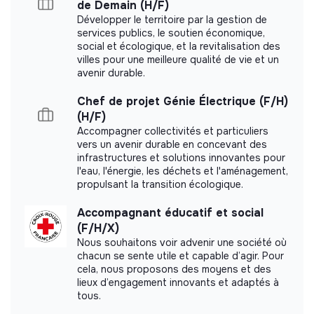
de Demain (H/F)
Développer le territoire par la gestion de
Ce que le stage permet
Did not yet add a transparency document.
services publics, le soutien économique,
social et écologique, et la revitalisation des
Développer des compétences en
pédagogie FLE et
villes pour une meilleure qualité de vie et un
animation de groupe
avenir durable.
Comprendre le fonctionnement opérationnel d’une
Chef de projet Génie Électrique (F/H)
action de formation
(H/F)
Contribuer à des projets à fort impact social
Accompagner collectivités et particuliers
Évoluer dans une structure engagée, à taille humaine
vers un avenir durable en concevant des
infrastructures et solutions innovantes pour
et apprenante 🌱
l'eau, l'énergie, les déchets et l'aménagement,
propulsant la transition écologique.
Accompagnant éducatif et social
(F/H/X)
Nous souhaitons voir advenir une société où
chacun se sente utile et capable d’agir. Pour
cela, nous proposons des moyens et des
lieux d’engagement innovants et adaptés à
tous.